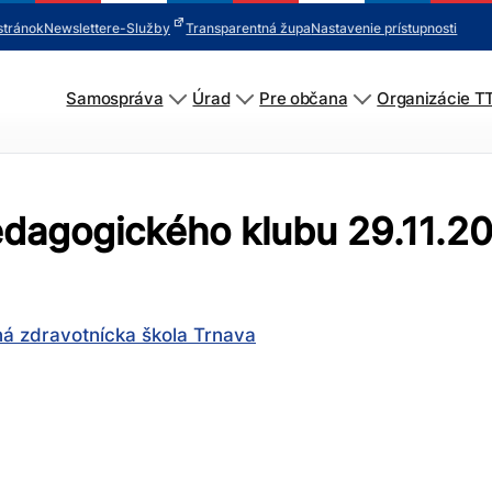
stránok
Newsletter
e-Služby
Transparentná župa
Nastavenie prístupnosti
Samospráva
Úrad
Pre občana
Organizácie T
edagogického klubu 29.11.2
á zdravotnícka škola Trnava