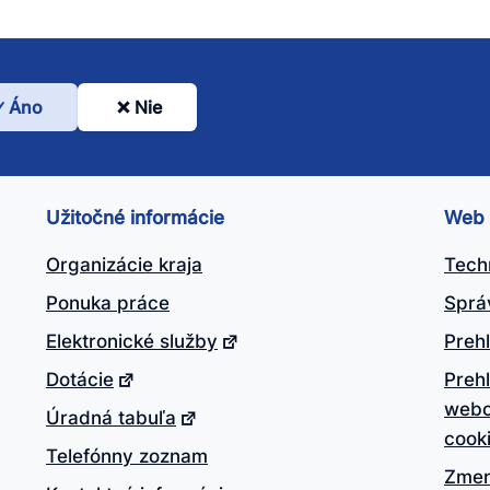
Áno
Nie
l
nto
ánok
Užitočné informácie
Web
itočný?
Organizácie kraja
Tech
Ponuka práce
Sprá
Elektronické služby
Prehl
Dotácie
Preh
webo
Úradná tabuľa
cook
Telefónny zoznam
Zmen