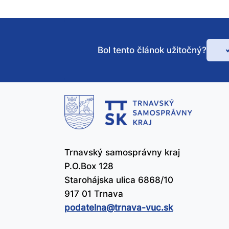
Bol tento článok užitočný?
Bo
te
čl
už
Trnavský samosprávny kraj
P.O.Box 128
Starohájska ulica 6868/10
917 01 Trnava
podatelna@​trnava-vuc.sk