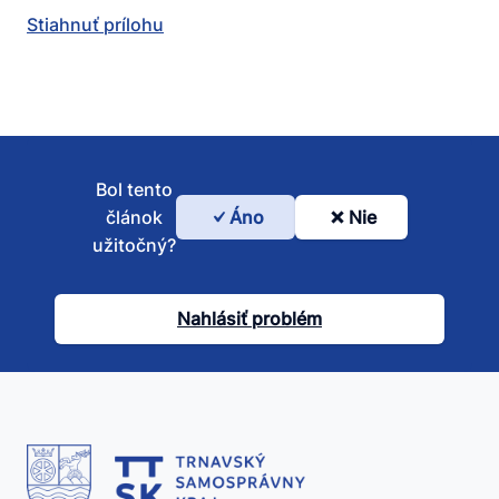
Stiahnuť prílohu
Bol tento
článok
Áno
Nie
Bol
užitočný?
tento
článok
Nahlásiť problém
užitočný?