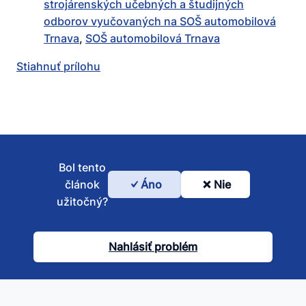
strojárenských učebných a študijných
odborov vyučovaných na SOŠ automobilová
Trnava
,
SOŠ automobilová Trnava
Stiahnuť prílohu
Bol tento
článok
Áno
Nie
Bol
užitočný?
tento
článok
Nahlásiť problém
užitočný?