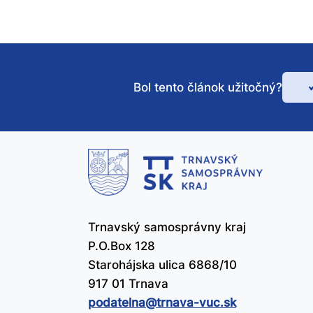
Bol tento článok užitočný?
Bo
te
čl
už
Trnavský samosprávny kraj
P.O.Box 128
Starohájska ulica 6868/10
917 01 Trnava
podatelna@​trnava-vuc.sk