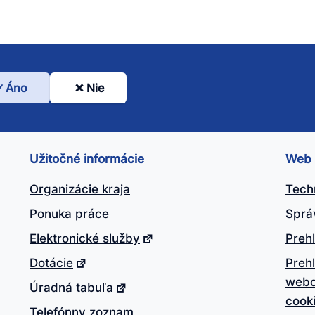
Áno
Nie
l
nto
ánok
Užitočné informácie
Web
itočný?
Organizácie kraja
Tech
Ponuka práce
Sprá
Elektronické služby
Prehl
Dotácie
Preh
webo
Úradná tabuľa
cook
Telefónny zoznam