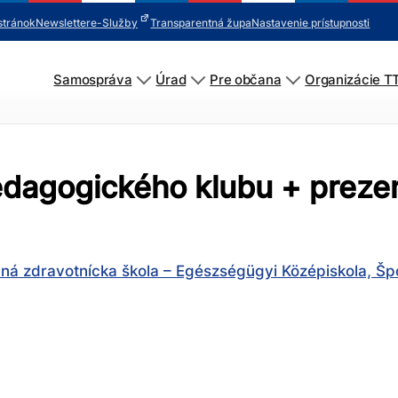
stránok
Newsletter
e-Služby
Transparentná župa
Nastavenie prístupnosti
Samospráva
Úrad
Pre občana
Organizácie T
pedagogického klubu + preze
ná zdravotnícka škola – Egészségügyi Középiskola, Šp