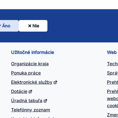
Áno
Nie
l
nto
ánok
Užitočné informácie
Web
itočný?
Organizácie kraja
Tech
Ponuka práce
Sprá
Elektronické služby
Prehl
Dotácie
Preh
webo
Úradná tabuľa
cook
Telefónny zoznam
Zmen