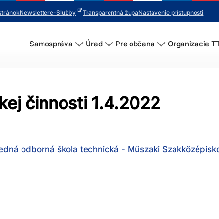
stránok
Newsletter
e-Služby
Transparentná župa
Nastavenie prístupnosti
Samospráva
Úrad
Pre občana
Organizácie T
ej činnosti 1.4.2022
edná odborná škola technická - Műszaki Szakközépisko