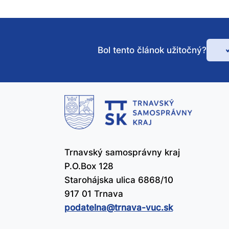
Bol tento článok užitočný?
Bo
te
čl
už
Trnavský samosprávny kraj
P.O.Box 128
Starohájska ulica 6868/10
917 01 Trnava
podatelna@​trnava-vuc.sk