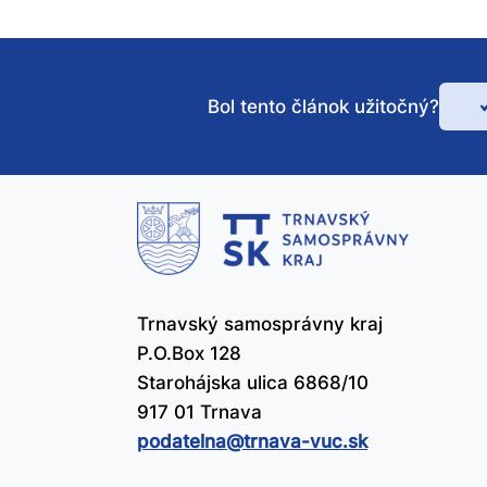
Bol tento článok užitočný?
Bo
te
čl
už
Trnavský samosprávny kraj
P.O.Box 128
Starohájska ulica 6868/10
917 01 Trnava
podatelna@​trnava-vuc.sk