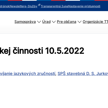
stránok
Newsletter
e-Služby
Transparentná župa
Nastavenie prístupnosti
Samospráva
Úrad
Pre občana
Organizácie T
ej činnosti 10.5.2022
víjanie jazykových zručností
,
SPŠ stavebná D. S. Jurko