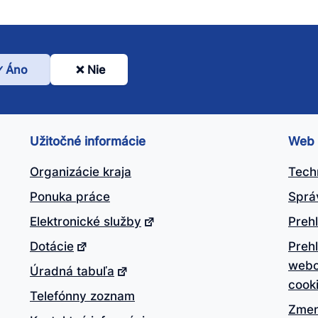
Áno
Nie
l
nto
ánok
Užitočné informácie
Web
itočný?
Organizácie kraja
Tech
Ponuka práce
Sprá
Elektronické služby
Prehl
Dotácie
Preh
webo
Úradná tabuľa
cook
Telefónny zoznam
Zmen