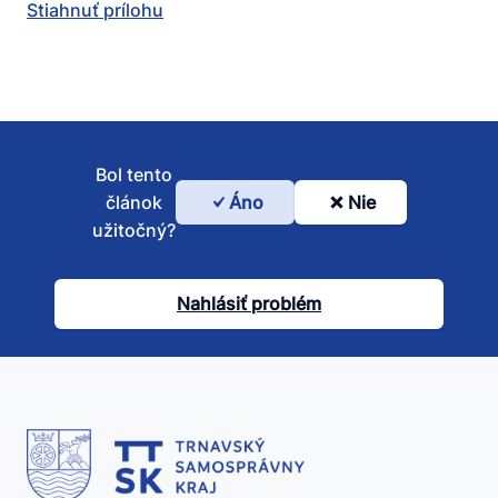
Stiahnuť prílohu
Bol tento
článok
Áno
Nie
Bol
užitočný?
tento
článok
Nahlásiť problém
užitočný?