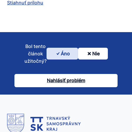
Stiahnuť prílohu
Bol tento
článok
Áno
Nie
Bol
užitočný?
tento
článok
Nahlásiť problém
užitočný?