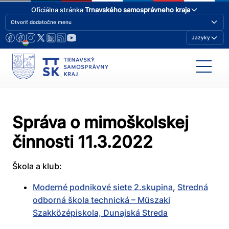
Oficiálna stránka
Trnavského samosprávneho kraja
Otvoriť dodatočne menu
Jazyky
Správa o mimoškolskej
činnosti 11.3.2022
Škola a klub:
Moderné podnikové siete 2.skupina
,
Stredná
odborná škola technická – Műszaki
Szakközépiskola, Dunajská Streda