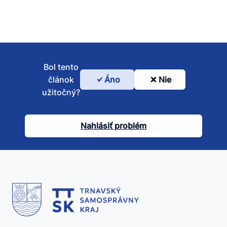
Bol tento
článok
Áno
Nie
Bol
užitočný?
tento
článok
Nahlásiť problém
užitočný?