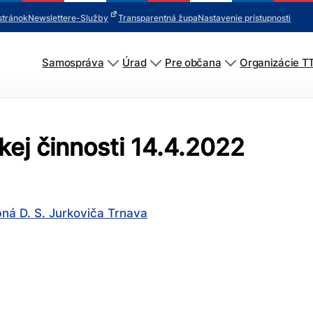
stránok
Newsletter
e-Služby
Transparentná župa
Nastavenie prístupnosti
Samospráva
Úrad
Pre občana
Organizácie T
ej činnosti 14.4.2022
ná D. S. Jurkoviča Trnava