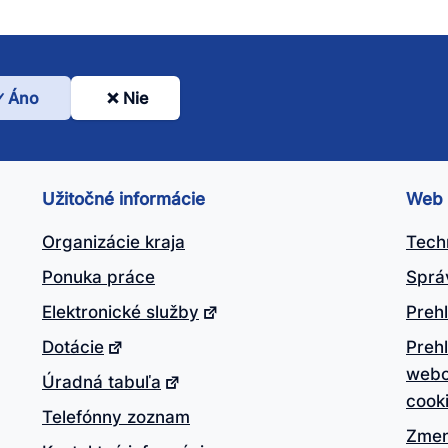
Áno
Nie
l
nto
ánok
Užitočné informácie
Web
itočný?
Organizácie kraja
Tech
Ponuka práce
Sprá
Elektronické služby
Prehl
Dotácie
Preh
webo
Úradná tabuľa
cook
Telefónny zoznam
Zmen