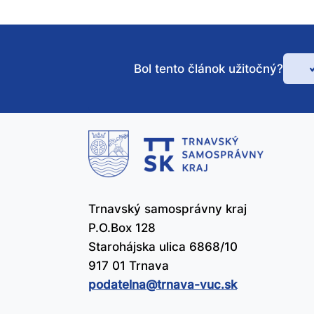
Bol tento článok užitočný?
Bo
te
čl
už
Trnavský samosprávny kraj
P.O.Box 128
Starohájska ulica 6868/10
917 01 Trnava
podatelna@​trnava-vuc.sk