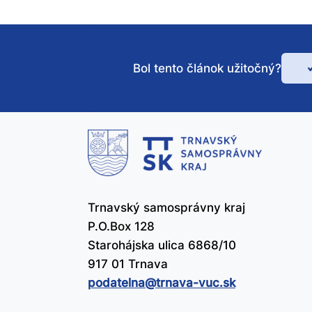
Bol tento článok užitočný?
Bo
te
čl
už
Trnavský samosprávny kraj
P.O.Box 128
Starohájska ulica 6868/10
917 01 Trnava
podatelna@​trnava-vuc.sk