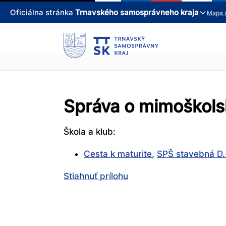
Oficiálna stránka
Trnavského samosprávneho kraja
Mapa 
Správa o mimoškolsk
Škola a klub:
Cesta k maturite
,
SPŠ stavebná D.
Stiahnuť prílohu