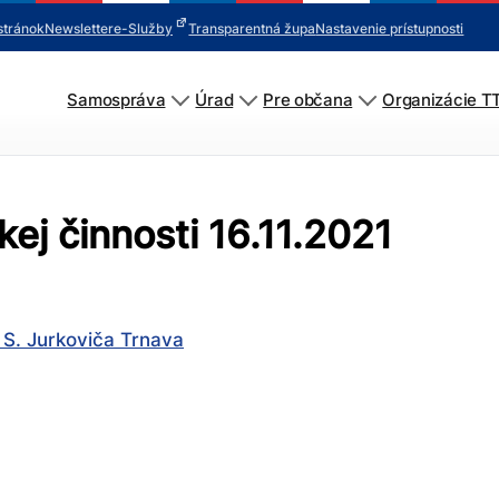
stránok
Newsletter
e-Služby
Transparentná župa
Nastavenie prístupnosti
Samospráva
Úrad
Pre občana
Organizácie T
ej činnosti 16.11.2021
 S. Jurkoviča Trnava