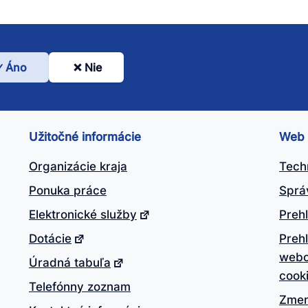
Áno
Nie
l
nto
ánok
Užitočné informácie
Web
itočný?
Organizácie kraja
Tech
Ponuka práce
Sprá
Elektronické služby
Prehl
Dotácie
Preh
webo
Úradná tabuľa
cook
Telefónny zoznam
Zmen