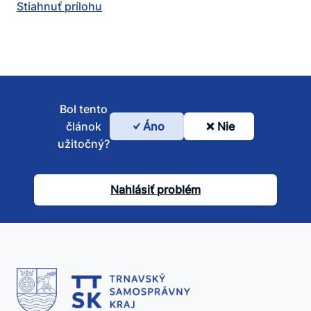
Stiahnuť prílohu
Bol tento
článok
Áno
Nie
Bol
užitočný?
tento
článok
Nahlásiť problém
užitočný?