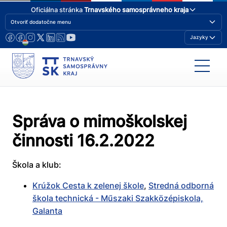
Oficiálna stránka
Trnavského samosprávneho kraja
Otvoriť dodatočne menu
Jazyky
Správa o mimoškolskej
činnosti 16.2.2022
Škola a klub:
Krúžok Cesta k zelenej škole
,
Stredná odborná
škola technická - Műszaki Szakközépiskola,
Galanta