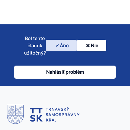
Bol tento
článok
Áno
Nie
Bol
užitočný?
tento
článok
Nahlásiť problém
užitočný?