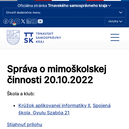
Oficiálna stránka
Trnavského samosprávneho kraja
Otvoriť dodatočne menu
Jazyky
Správa o mimoškolskej
činnosti 20.10.2022
Škola a klub:
Krúžok aplikovanej informatiky II
,
Spojená
škola, Gyulu Szabóa 21
Stiahnuť prílohu