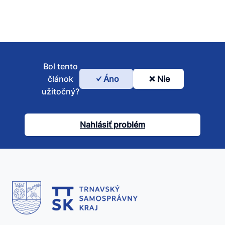
Bol tento
článok
Áno
Nie
Bol
užitočný?
tento
článok
Nahlásiť problém
užitočný?