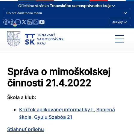
Oficiálna stránka
Trnavského samosprávneho kraja
Otvoriť dodatočne menu
Jazyky
Správa o mimoškolskej
činnosti 21.4.2022
Škola a klub:
Krúžok aplikovanej informatiky II
,
Spojená
škola, Gyulu Szabóa 21
Stiahnuť prílohu