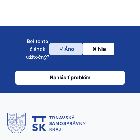
Bol tento
článok
Áno
Nie
Bol
užitočný?
tento
článok
Nahlásiť problém
užitočný?