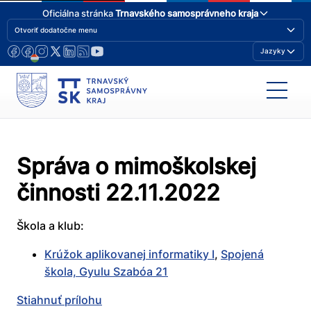
Oficiálna stránka
Trnavského samosprávneho kraja
Otvoriť dodatočne menu
Jazyky
Správa o mimoškolskej
činnosti 22.11.2022
Škola a klub:
Krúžok aplikovanej informatiky I
,
Spojená
škola, Gyulu Szabóa 21
Stiahnuť prílohu