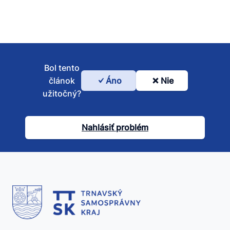
Bol tento
článok
Áno
Nie
Bol
užitočný?
tento
článok
Nahlásiť problém
užitočný?