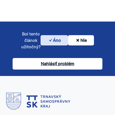
Bol tento
článok
Áno
Nie
Bol
užitočný?
tento
článok
Nahlásiť problém
užitočný?