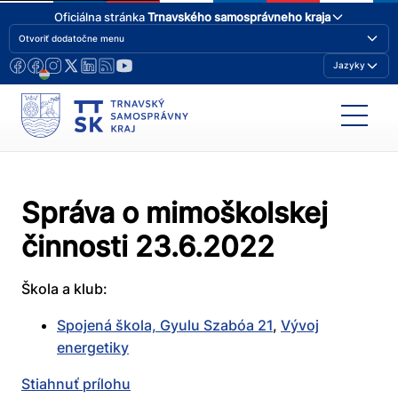
Oficiálna stránka
Trnavského samosprávneho kraja
Otvoriť dodatočne menu
Jazyky
Správa o mimoškolskej
činnosti 23.6.2022
Škola a klub:
Spojená škola, Gyulu Szabóa 21
,
Vývoj
energetiky
Stiahnuť prílohu