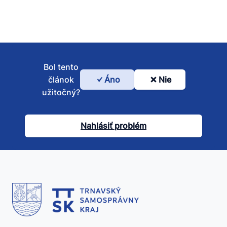
Bol tento
článok
Áno
Nie
Bol
užitočný?
tento
článok
Nahlásiť problém
užitočný?