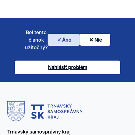
Bol tento
článok
Áno
Nie
Bol
užitočný?
tento
článok
Nahlásiť problém
užitočný?
Trnavský samosprávny kraj