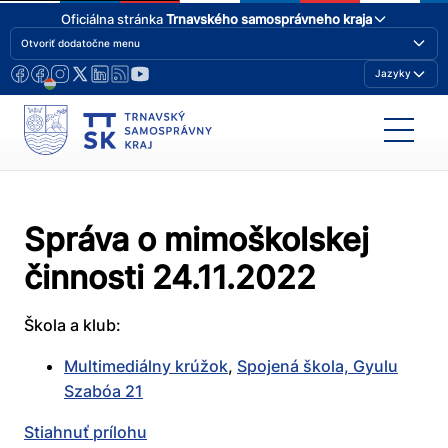
Oficiálna stránka
Trnavského samosprávneho kraja
Otvoriť dodatočne menu
Jazyky
Správa o mimoškolskej
činnosti 24.11.2022
Škola a klub:
Multimediálny krúžok
,
Spojená škola, Gyulu
Szabóa 21
Stiahnuť prílohu