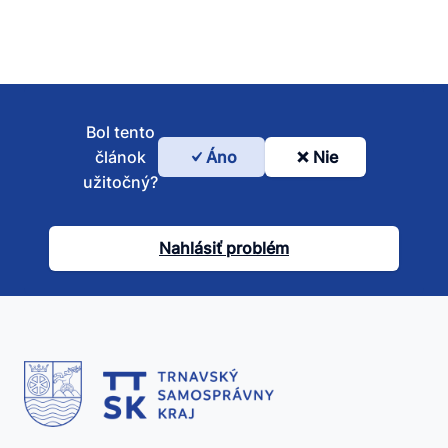
Bol tento
článok
Áno
Nie
Bol
užitočný?
tento
článok
Nahlásiť problém
užitočný?