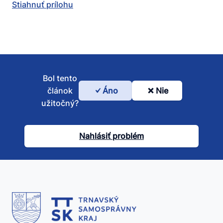
Stiahnuť prílohu
Bol tento
článok
Áno
Nie
Bol
užitočný?
tento
článok
Nahlásiť problém
užitočný?