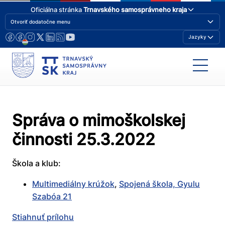
Oficiálna stránka
Trnavského samosprávneho kraja
Otvoriť dodatočne menu
Jazyky
Správa o mimoškolskej
činnosti 25.3.2022
Škola a klub:
Multimediálny krúžok
,
Spojená škola, Gyulu
Szabóa 21
Stiahnuť prílohu