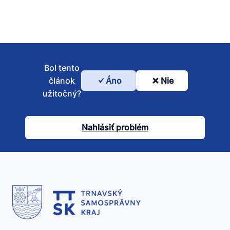
Bol tento
článok
Áno
Nie
Bol
užitočný?
tento
článok
Nahlásiť problém
užitočný?