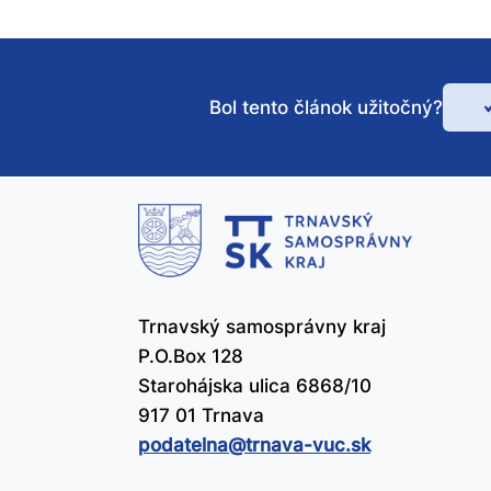
Bol tento článok užitočný?
Bo
te
čl
už
Trnavský samosprávny kraj
P.O.Box 128
Starohájska ulica 6868/10
917 01 Trnava
podatelna@​trnava-vuc.sk