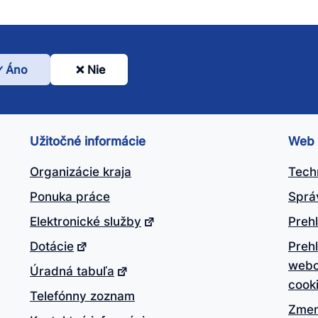
Áno
Nie
l
nto
ánok
Užitočné informácie
Web
itočný?
Organizácie kraja
Tech
Ponuka práce
Sprá
Elektronické služby
Prehl
Dotácie
Preh
webo
Úradná tabuľa
cook
Telefónny zoznam
Zmen