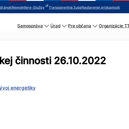
stránok
Newsletter
e-Služby
Transparentná župa
Nastavenie prístupnosti
Samospráva
Úrad
Pre občana
Organizácie T
ej činnosti 26.10.2022
ývoj energetiky