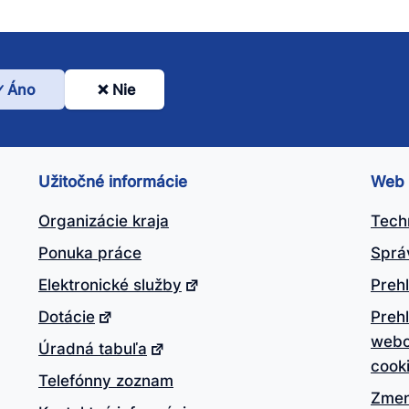
Áno
Nie
l
nto
ánok
Užitočné informácie
Web
itočný?
Organizácie kraja
Tech
Ponuka práce
Sprá
Elektronické služby
Prehl
Dotácie
Preh
webo
Úradná tabuľa
cook
Telefónny zoznam
Zmen