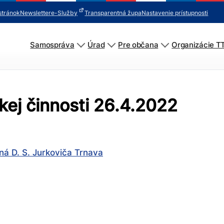
stránok
Newsletter
e-Služby
Transparentná župa
Nastavenie prístupnosti
Samospráva
Úrad
Pre občana
Organizácie T
ej činnosti 26.4.2022
á D. S. Jurkoviča Trnava