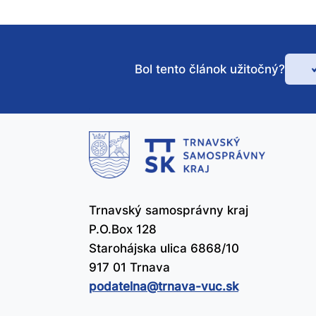
Bol tento článok užitočný?
Bo
te
čl
už
Trnavský samosprávny kraj
P.O.Box 128
Starohájska ulica 6868/10
917 01 Trnava
podatelna@​trnava-vuc.sk