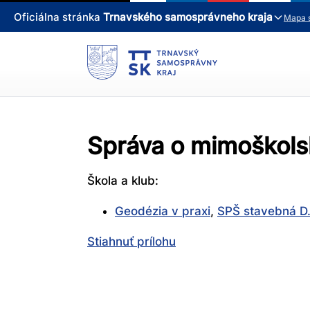
Oficiálna stránka
Trnavského samosprávneho kraja
Mapa 
Správa o mimoškolsk
Škola a klub:
Geodézia v praxi
,
SPŠ stavebná D.
Stiahnuť prílohu