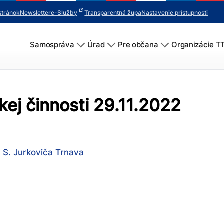
stránok
Newsletter
e-Služby
Transparentná župa
Nastavenie prístupnosti
Samospráva
Úrad
Pre občana
Organizácie T
ej činnosti 29.11.2022
 S. Jurkoviča Trnava