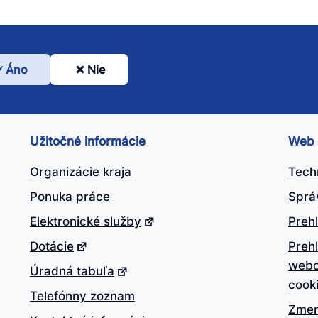
Áno
Nie
l
nto
ánok
Užitočné informácie
Web
itočný?
Organizácie kraja
Tech
Ponuka práce
Sprá
Elektronické služby
Prehl
Dotácie
Preh
webo
Úradná tabuľa
cook
Telefónny zoznam
Zmen