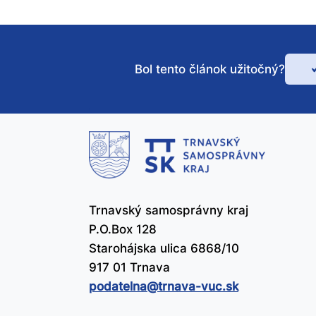
Bol tento článok užitočný?
Bo
te
čl
už
Trnavský samosprávny kraj
P.O.Box 128
Starohájska ulica 6868/10
917 01 Trnava
podatelna@​trnava-vuc.sk