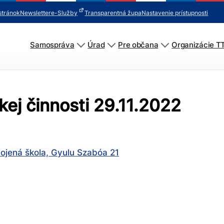
stránok
Newsletter
e-Služby
Transparentná župa
Nastavenie prístupnosti
Samospráva
Úrad
Pre občana
Organizácie T
ej činnosti 29.11.2022
ojená škola, Gyulu Szabóa 21