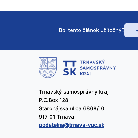
Bol tento článok užitočný?
Bo
te
čl
už
Trnavský samosprávny kraj
P.O.Box 128
Starohájska ulica 6868/10
917 01 Trnava
podatelna@​trnava-vuc.sk