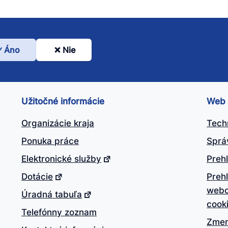
Áno
Nie
l
nto
ánok
Užitočné informácie
Web
itočný?
Organizácie kraja
Tech
Ponuka práce
Sprá
Elektronické služby
Prehl
Dotácie
Preh
webo
Úradná tabuľa
cook
Telefónny zoznam
Zmen