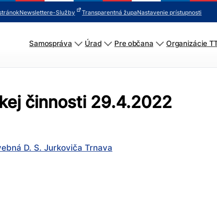
stránok
Newsletter
e-Služby
Transparentná župa
Nastavenie prístupnosti
Samospráva
Úrad
Pre občana
Organizácie T
ej činnosti 29.4.2022
ebná D. S. Jurkoviča Trnava