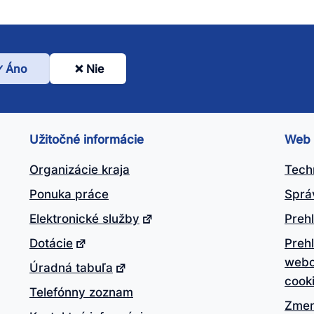
Áno
Nie
l
nto
ánok
Užitočné informácie
Web
itočný?
Organizácie kraja
Tech
Ponuka práce
Sprá
Elektronické služby
Prehl
Dotácie
Preh
webo
Úradná tabuľa
cook
Telefónny zoznam
Zmen