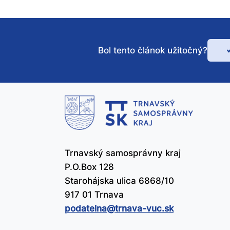
Bol tento článok užitočný?
Bo
te
čl
už
Trnavský samosprávny kraj
P.O.Box 128
Starohájska ulica 6868/10
917 01 Trnava
podatelna@​trnava-vuc.sk