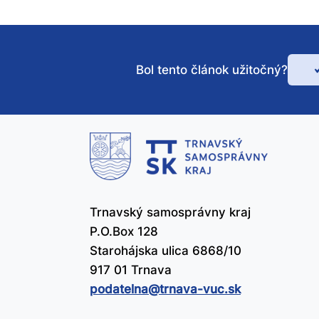
Bol tento článok užitočný?
Bo
te
čl
už
Trnavský samosprávny kraj
P.O.Box 128
Starohájska ulica 6868/10
917 01 Trnava
podatelna@​trnava-vuc.sk