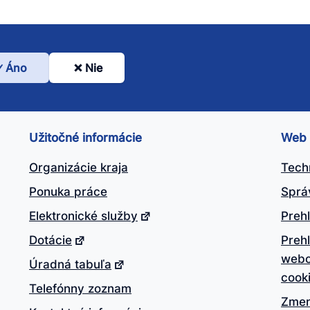
Áno
Nie
l
nto
ánok
Užitočné informácie
Web
itočný?
Organizácie kraja
Tech
Ponuka práce
Sprá
Elektronické služby
Prehl
Dotácie
Preh
webo
Úradná tabuľa
cook
Telefónny zoznam
Zmen