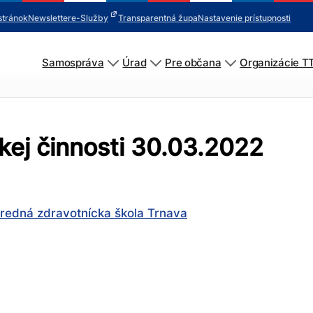
stránok
Newsletter
e-Služby
Transparentná župa
Nastavenie prístupnosti
Samospráva
Úrad
Pre občana
Organizácie T
kej činnosti 30.03.2022
tredná zdravotnícka škola Trnava