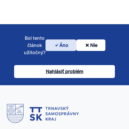
Bol tento
článok
Áno
Nie
Bol
užitočný?
tento
článok
Nahlásiť problém
užitočný?