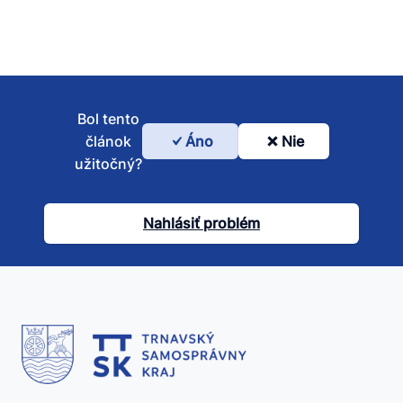
Bol tento
článok
Áno
Nie
Bol
užitočný?
tento
článok
Nahlásiť problém
užitočný?