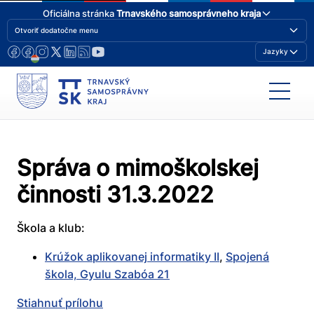
Oficiálna stránka
Trnavského samosprávneho kraja
Otvoriť dodatočne menu
Jazyky
Správa o mimoškolskej
činnosti 31.3.2022
Škola a klub:
Krúžok aplikovanej informatiky II
,
Spojená
škola, Gyulu Szabóa 21
Stiahnuť prílohu