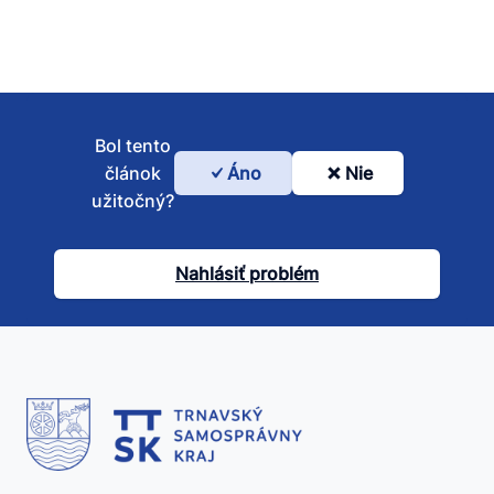
Bol tento
článok
Áno
Nie
Bol
užitočný?
tento
článok
Nahlásiť problém
užitočný?