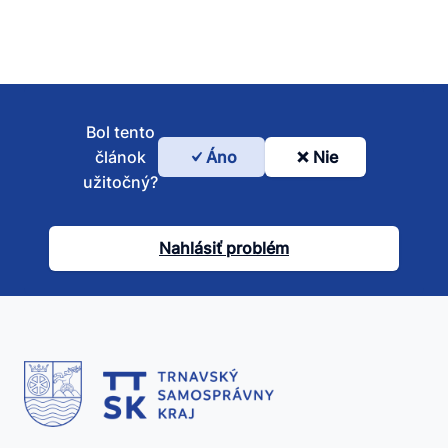
Bol tento
článok
Áno
Nie
Bol
užitočný?
tento
článok
Nahlásiť problém
užitočný?