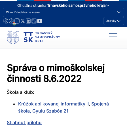
Oficiálna stránka
Trnavského samosprávneho kraja
Otvoriť dodatočne menu
Jazyky
Správa o mimoškolskej
činnosti 8.6.2022
Škola a klub:
Krúžok aplikovanej informatiky II
,
Spojená
škola, Gyulu Szabóa 21
Stiahnuť prílohu