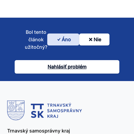
Bol tento
článok
Áno
Nie
Bol
užitočný?
tento
článok
Nahlásiť problém
užitočný?
Trnavský samosprávny kraj