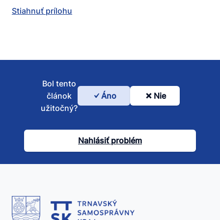
Stiahnuť prílohu
Bol tento
článok
Áno
Nie
Bol
užitočný?
tento
článok
Nahlásiť problém
užitočný?