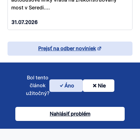
most v Seredi....
31.07.2026
Prejsť na odber noviniek
Bol tento
článok
Áno
Nie
Bol
užitočný?
tento
článok
Nahlásiť problém
užitočný?