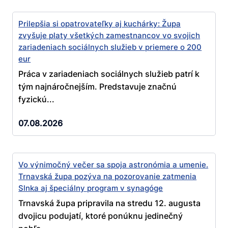
Prilepšia si opatrovateľky aj kuchárky: Župa
zvyšuje platy všetkých zamestnancov vo svojich
zariadeniach sociálnych služieb v priemere o 200
eur
Práca v zariadeniach sociálnych služieb patrí k
tým najnáročnejším. Predstavuje značnú
fyzickú...
07.08.2026
Vo výnimočný večer sa spoja astronómia a umenie.
Trnavská župa pozýva na pozorovanie zatmenia
Slnka aj špeciálny program v synagóge
Trnavská župa pripravila na stredu 12. augusta
dvojicu podujatí, ktoré ponúknu jedinečný