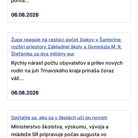
pohľa...
06.08.2026
Župa reaguje na rastúci počet žiakov v Šamoríne,
rozšíri priestory Základnej školy a Gymnázia M. R.
Štefánika za dva milióny eur
Rýchly nárast počtu obyvateľov a prílev nových
rodín na juh Trnavského kraja prináša čoraz
väč...
06.08.2026
Spýtajte sa, ako sa v školách učí po novom
Ministerstvo školstva, výskumu, vývoja a
mládeže SR pripravuje počas augusta vo