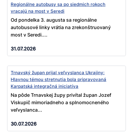
Regionálne autobusy sa po siedmich rokoch
vracajú na most v Seredi
Od pondelka 3. augusta sa regionálne
autobusové linky vrátia na zrekonštruovaný
most v Seredi....
31.07.2026
Trnavský župan prijal veľvyslanca Ukrajiny:
Hlavnou témou stretnutia bola pripravovaná
Karpatská integračná iniciatíva
Na pôde Trnavskej župy privítal župan Jozef
Viskupič mimoriadneho a splnomocneného
veľvyslanca...
30.07.2026