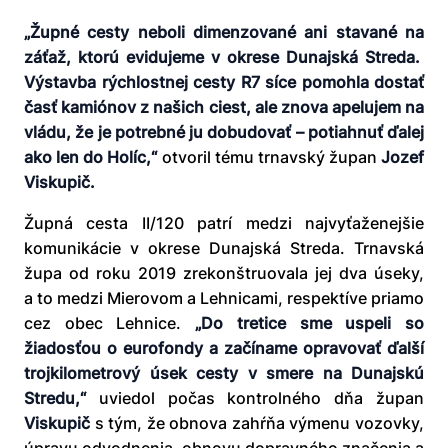
„Župné cesty neboli dimenzované ani stavané na
záťaž, ktorú evidujeme v okrese Dunajská Streda.
Výstavba rýchlostnej cesty R7 síce pomohla dostať
časť kamiónov z našich ciest, ale znova apelujem na
vládu, že je potrebné ju dobudovať – potiahnuť ďalej
ako len do Holíc,“
otvoril tému trnavský župan
Jozef
Viskupič.
Župná cesta II/120 patrí medzi najvyťaženejšie
komunikácie v okrese Dunajská Streda. Trnavská
župa od roku 2019 zrekonštruovala jej dva úseky,
a to medzi Mierovom a Lehnicami, respektíve priamo
cez obec Lehnice.
„Do tretice sme uspeli so
žiadosťou o eurofondy a začíname opravovať ďalší
trojkilometrový úsek cesty v smere na Dunajskú
Stredu,“
uviedol počas kontrolného dňa župan
Viskupič
s tým, že obnova zahŕňa výmenu vozovky,