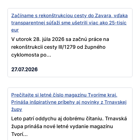
Začíname s rekonštrukciou cesty do Zavara, vďaka
transparentnej súťaži sme ušetrili viac ako 25-tisíc
eur
V utorok 28. júla 2026 sa začnú práce na
rekonštrukcii cesty III/1279 od župného
cyklomosta po...
27.07.2026
Prečítajte si letné číslo magazínu Tvoríme kraj.
Prináša inšpiratívne príbehy aj novinky z Trnavskej
župy
Leto patrí oddychu aj dobrému čítaniu. Trnavská
župa prináša nové letné vydanie magazínu
Tvorí...