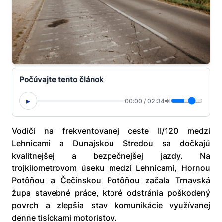
Počúvajte tento článok
▸
00:00
/
02:34
🔊
Vodiči na frekventovanej ceste II/120 medzi
Lehnicami a Dunajskou Stredou sa dočkajú
kvalitnejšej a bezpečnejšej jazdy. Na
trojkilometrovom úseku medzi Lehnicami, Hornou
Potôňou a Čečínskou Potôňou začala Trnavská
župa stavebné práce, ktoré odstránia poškodený
povrch a zlepšia stav komunikácie využívanej
denne tisíckami motoristov.