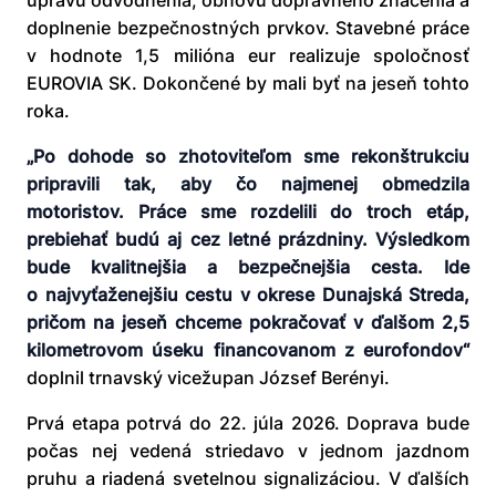
úpravu odvodnenia, obnovu dopravného značenia a
doplnenie bezpečnostných prvkov. Stavebné práce
v hodnote 1,5 milióna eur realizuje spoločnosť
EUROVIA SK. Dokončené by mali byť na jeseň tohto
roka.
„Po dohode so zhotoviteľom sme rekonštrukciu
pripravili tak, aby čo najmenej obmedzila
motoristov. Práce sme rozdelili do troch etáp,
prebiehať budú aj cez letné prázdniny. Výsledkom
bude kvalitnejšia a bezpečnejšia cesta. Ide
o najvyťaženejšiu cestu v okrese Dunajská Streda,
pričom na jeseň chceme pokračovať v ďalšom 2,5
kilometrovom úseku financovanom z eurofondov“
doplnil trnavský vicežupan József Berényi.
Prvá etapa potrvá do 22. júla 2026. Doprava bude
počas nej vedená striedavo v jednom jazdnom
pruhu a riadená svetelnou signalizáciou. V ďalších