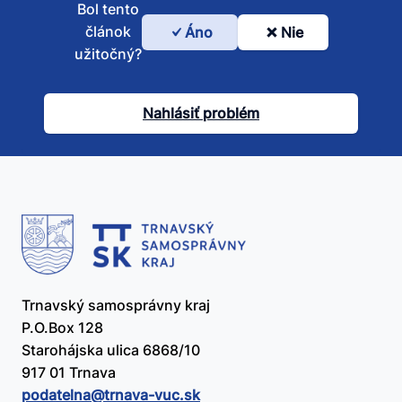
Bol tento
článok
Áno
Nie
Bol
užitočný?
tento
článok
Nahlásiť problém
užitočný?
Trnavský samosprávny kraj
P.O.Box 128
Starohájska ulica 6868/10
917 01 Trnava
podatelna@​trnava-vuc.sk