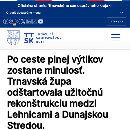
Oficiálna stránka
Trnavského samosprávneho kraja
Otvoriť dodatočne menu
Jazyky
Po ceste plnej výtlkov
zostane minulosť.
Trnavská župa
odštartovala užitočnú
rekonštrukciu medzi
Lehnicami a Dunajskou
Stredou.