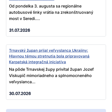
Od pondelka 3. augusta sa regionálne
autobusové linky vrátia na zrekonštruovaný
most v Seredi....
31.07.2026
Trnavský župan prijal veľvyslanca Ukrajiny:
Hlavnou témou stretnutia bola pripravovaná
Karpatská integračná iniciatíva
Na pôde Trnavskej župy privítal župan Jozef
Viskupič mimoriadneho a splnomocneného
veľvyslanca...
30.07.2026