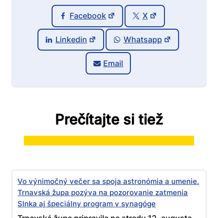
Facebook
X
Linkedin
Whatsapp
Email
Prečítajte si tiež
Vo výnimočný večer sa spoja astronómia a umenie.
Trnavská župa pozýva na pozorovanie zatmenia
Slnka aj špeciálny program v synagóge