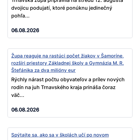
Trnavská župa pripravila na stredu 12. augusta
dvojicu podujatí, ktoré ponúknu jedinečný
pohľa...
06.08.2026
Župa reaguje na rastúci počet žiakov v Šamoríne,
rozšíri priestory Základnej školy a Gymnázia M. R.
Štefánika za dva milióny eur
Rýchly nárast počtu obyvateľov a prílev nových
rodín na juh Trnavského kraja prináša čoraz
väč...
06.08.2026
Spýtajte sa, ako sa v školách učí po novom