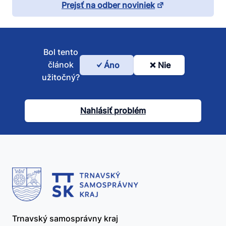
Prejsť na odber noviniek
Bol tento
článok
Áno
Nie
Bol
užitočný?
tento
článok
Nahlásiť problém
užitočný?
Trnavský samosprávny kraj