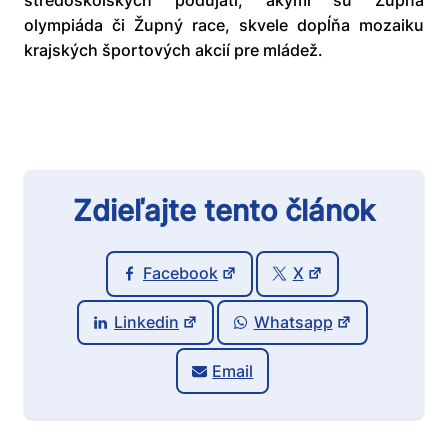
stredoškolských podujatí, akými sú Župná
olympiáda či Župný race, skvele dopĺňa mozaiku
krajských športových akcií pre mládež.
Zdieľajte tento článok
Facebook
X
Linkedin
Whatsapp
Email