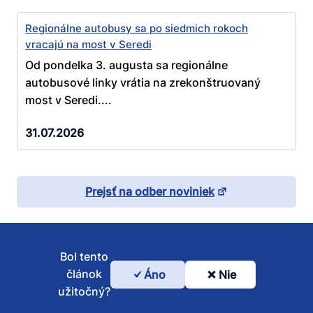
Regionálne autobusy sa po siedmich rokoch
vracajú na most v Seredi
Od pondelka 3. augusta sa regionálne
autobusové linky vrátia na zrekonštruovaný
most v Seredi....
31.07.2026
Prejsť na odber noviniek
Bol tento
článok
Áno
Nie
Bol
užitočný?
tento