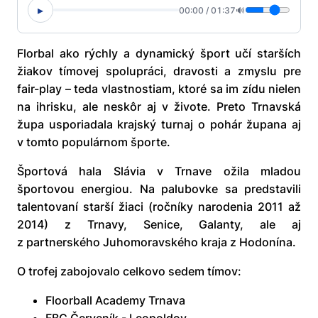
▸
00:00
/
01:37
🔊
Florbal ako rýchly a dynamický šport učí starších
žiakov tímovej spolupráci, dravosti a zmyslu pre
fair-play – teda vlastnostiam, ktoré sa im zídu nielen
na ihrisku, ale neskôr aj v živote. Preto Trnavská
župa usporiadala krajský turnaj o pohár župana aj
v tomto populárnom športe.
Športová hala Slávia v Trnave ožila mladou
športovou energiou. Na palubovke sa predstavili
talentovaní starší žiaci (ročníky narodenia 2011 až
2014) z Trnavy, Senice, Galanty, ale aj
z partnerského Juhomoravského kraja z Hodonína.
O trofej zabojovalo celkovo sedem tímov:
Floorball Academy Trnava