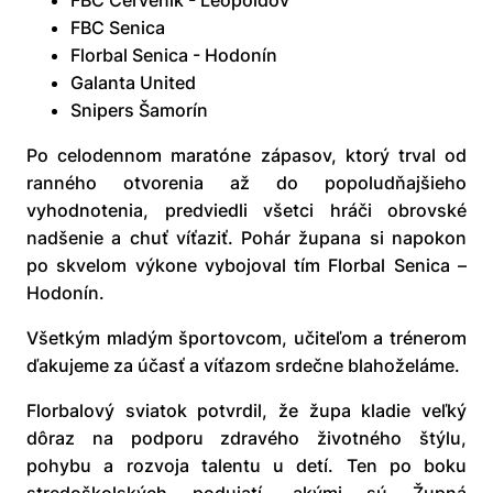
FBC Červeník - Leopoldov
FBC Senica
Florbal Senica - Hodonín
Galanta United
Snipers Šamorín
Po celodennom maratóne zápasov, ktorý trval od
ranného otvorenia až do popoludňajšieho
vyhodnotenia, predviedli všetci hráči obrovské
nadšenie a chuť víťaziť. Pohár župana si napokon
po skvelom výkone vybojoval tím Florbal Senica –
Hodonín.
Všetkým mladým športovcom, učiteľom a trénerom
ďakujeme za účasť a víťazom srdečne blahoželáme.
Florbalový sviatok potvrdil, že župa kladie veľký
dôraz na podporu zdravého životného štýlu,
pohybu a rozvoja talentu u detí. Ten po boku