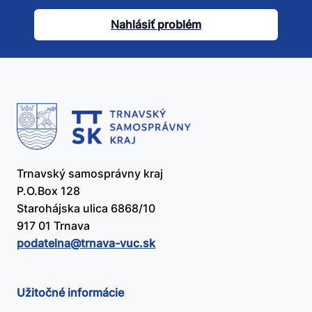
článok
Nahlásiť problém
užitočný?
Trnavský samosprávny kraj
P.O.Box 128
Starohájska ulica 6868/10
917 01 Trnava
podatelna@​trnava-vuc.sk
Užitočné informácie