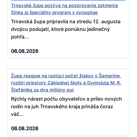
Trnavská župa pozýva na pozorovanie zatmenia
Slnka aj špeciálny program v synagóge
Trnavská župa pripravila na stredu 12. augusta
dvojicu podujatí, ktoré ponúknu jedinečný
pohľa...
06.08.2026
Župa reaguje na rastúci počet žiakov v Šamoríne,
rozšíri priestory Základnej školy a Gymnázia M. R.
Štefánika za dva milióny eur
Rýchly nárast počtu obyvateľov a prílev nových
rodín na juh Trnavského kraja prináša čoraz
väč...
06.08.2026