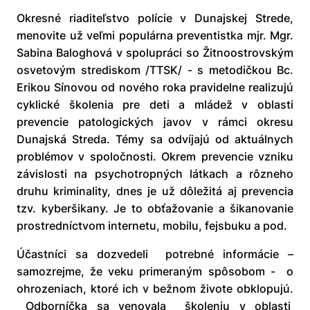
Okresné riaditeľstvo polície v Dunajskej Strede,
menovite už veľmi populárna preventistka mjr. Mgr.
Sabina Baloghová v spolupráci so Žitnoostrovským
osvetovým strediskom /TTSK/ - s metodičkou Bc.
Erikou Sínovou od nového roka pravidelne realizujú
cyklické školenia pre deti a mládež v oblasti
prevencie patologických javov v rámci okresu
Dunajská Streda. Témy sa odvíjajú od aktuálnych
problémov v spoločnosti. Okrem prevencie vzniku
závislosti na psychotropných látkach a rôzneho
druhu kriminality, dnes je už dôležitá aj prevencia
tzv. kyberšikany. Je to obťažovanie a šikanovanie
prostredníctvom internetu, mobilu, fejsbuku a pod.
Účastníci sa dozvedeli potrebné informácie –
samozrejme, že veku primeraným spôsobom - o
ohrozeniach, ktoré ich v bežnom živote obklopujú.
Odborníčka sa venovala školeniu v oblasti