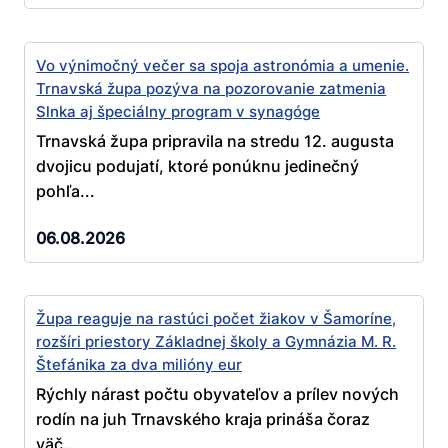
Vo výnimočný večer sa spoja astronómia a umenie.
Trnavská župa pozýva na pozorovanie zatmenia
Slnka aj špeciálny program v synagóge
Trnavská župa pripravila na stredu 12. augusta
dvojicu podujatí, ktoré ponúknu jedinečný
pohľa...
06.08.2026
Župa reaguje na rastúci počet žiakov v Šamoríne,
rozšíri priestory Základnej školy a Gymnázia M. R.
Štefánika za dva milióny eur
Rýchly nárast počtu obyvateľov a prílev nových
rodín na juh Trnavského kraja prináša čoraz
väč...