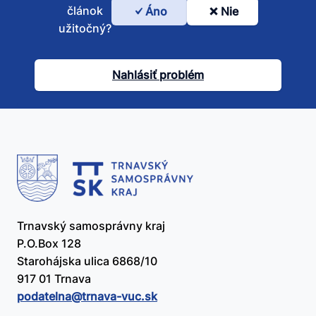
článok
Áno
Nie
Bol
užitočný?
tento
článok
Nahlásiť problém
užitočný?
Trnavský samosprávny kraj
P.O.Box 128
Starohájska ulica 6868/10
917 01 Trnava
podatelna@​trnava-vuc.sk