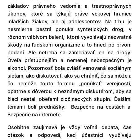
základov právneho vedomia a trestnoprávnych
úkonov, ktoré sa týkajú práve vekovej hranice
mladších žiakov, ale aj adolescentov. Na trhu je
nesmierne pestrá ponuka syntetických drog, v
rôznom vábivom balení, ktoré vyvolávajú nezvratné
škody na ľudskom organizme a to hneď po prvom
podaní. Ale netreba sa zameriavať len na drogy.
Oveľa prístupnejším a nemenej nebezpečným je
alkohol. Pozornosť bola zvlášť venovaná sociálnym
sieťam, ako diskutovať, ako sa chrániť, čo sa môže a
čo nemôže touto formou „ponúkať“ verejnosti,
opatrne s dôverou k neznámym diskutérom, aby sa
žiaci nestali obeťami zločineckých skupín. Ďalšími
témami boli prednášky: Bezpečne na cestách a
Bezpečne na internete.
Osobitne zaujímavá je vždy voľná debata, čas
otázok a odpovedí, keď účastníci využívajú