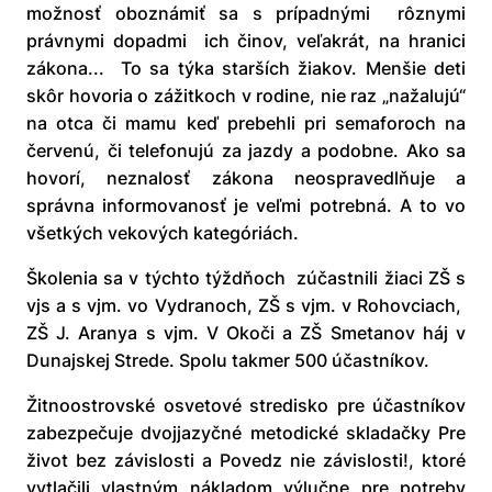
možnosť oboznámiť sa s prípadnými rôznymi
právnymi dopadmi ich činov, veľakrát, na hranici
zákona... To sa týka starších žiakov. Menšie deti
skôr hovoria o zážitkoch v rodine, nie raz „nažalujú“
na otca či mamu keď prebehli pri semaforoch na
červenú, či telefonujú za jazdy a podobne. Ako sa
hovorí, neznalosť zákona neospravedlňuje a
správna informovanosť je veľmi potrebná. A to vo
všetkých vekových kategóriách.
Školenia sa v týchto týždňoch zúčastnili žiaci ZŠ s
vjs a s vjm. vo Vydranoch, ZŠ s vjm. v Rohovciach,
ZŠ J. Aranya s vjm. V Okoči a ZŠ Smetanov háj v
Dunajskej Strede. Spolu takmer 500 účastníkov.
Žitnoostrovské osvetové stredisko pre účastníkov
zabezpečuje dvojjazyčné metodické skladačky Pre
život bez závislosti a Povedz nie závislosti!, ktoré
vytlačili vlastným nákladom výlučne pre potreby