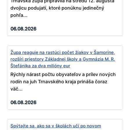
Trnavská župa pripravila na stredu 12. augusta
dvojicu podujatí, ktoré ponúknu jedinečný
pohľa...
06.08.2026
Župa reaguje na rastúci počet žiakov v Šamoríne,
rozšíri priestory Základnej školy a Gymnázia M. R.
Štefánika za dva milióny eur
Rýchly nárast počtu obyvateľov a prílev nových
rodín na juh Trnavského kraja prináša čoraz
väč...
06.08.2026
Spýtajte sa, ako sa v školách učí po novom