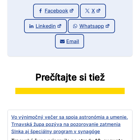
Facebook
X
Linkedin
Whatsapp
Email
Prečítajte si tiež
Vo výnimočný večer sa spoja astronómia a umenie.
Trnavská župa pozýva na pozorovanie zatmenia
Slnka aj špeciálny program v synagóge