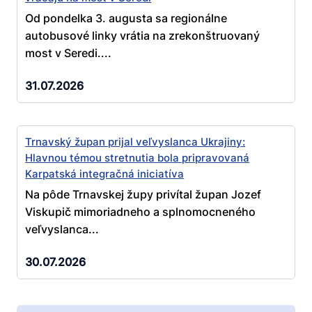
Od pondelka 3. augusta sa regionálne
autobusové linky vrátia na zrekonštruovaný
most v Seredi....
31.07.2026
Trnavský župan prijal veľvyslanca Ukrajiny:
Hlavnou témou stretnutia bola pripravovaná
Karpatská integračná iniciatíva
Na pôde Trnavskej župy privítal župan Jozef
Viskupič mimoriadneho a splnomocneného
veľvyslanca...
30.07.2026