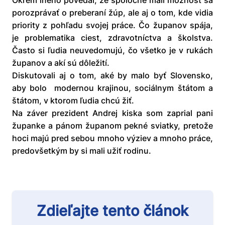
Okrem iného povedal, že spoločne mali možnosť sa
porozprávať o preberaní žúp, ale aj o tom, kde vidia
priority z pohľadu svojej práce. Čo županov spája,
je problematika ciest, zdravotníctva a školstva.
Často si ľudia neuvedomujú, čo všetko je v rukách
županov a akí sú dôležití.
Diskutovali aj o tom, aké by malo byť Slovensko,
aby bolo modernou krajinou, sociálnym štátom a
štátom, v ktorom ľudia chcú žiť.
Na záver prezident Andrej kiska som zaprial pani
županke a pánom županom pekné sviatky, pretože
hoci majú pred sebou mnoho výziev a mnoho práce,
predovšetkým by si mali užiť rodinu.
Zdieľajte tento článok