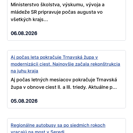
Ministerstvo školstva, výskumu, vývoja a
mládeže SR pripravuje počas augusta vo
všetkých krajs...
06.08.2026
Aj počas leta pokračuje Trnavská župa v
modernizácii ciest. Najnovšie začala rekonštrukcia
na juhu kraja
Aj počas letných mesiacov pokračuje Trnavská
župa v obnove ciest II. a III. triedy. Aktuálne p...
05.08.2026
Regionálne autobusy sa po siedmich rokoch
vracajú na most v Seredi