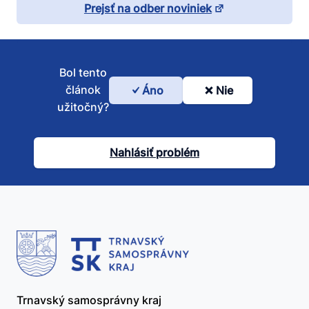
Prejsť na odber noviniek
Bol tento
článok
Áno
Nie
Bol
užitočný?
tento
článok
Nahlásiť problém
užitočný?
Trnavský samosprávny kraj