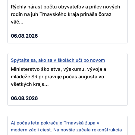
Rýchly nárast počtu obyvateľov a prílev nových
rodín na juh Trnavského kraja prináša čoraz
väč...
06.08.2026
Spýtajte sa, ako sa v školách učí po novom
Ministerstvo školstva, výskumu, vývoja a
mládeže SR pripravuje počas augusta vo
všetkých krajs...
06.08.2026
Aj počas leta pokračuje Trnavská župa v
modernizácii ciest. Najnovšie začala rekonštrukcia