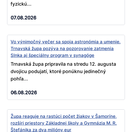
fyzickú...
07.08.2026
Vo výnimočný večer sa spoja astronómia a umenie.
Trnavská župa pozýva na pozorovanie zatmenia
Slnka aj špeciálny program v synagóge
Trnavská župa pripravila na stredu 12. augusta
dvojicu podujatí, ktoré ponúknu jedinečný
pohľa...
06.08.2026
Župa reaguje na rastúci počet žiakov v Šamoríne,
rozšíri priestory Základnej školy a Gymnázia M. R.
Štefánika za dva milióny eur