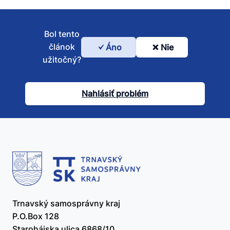
Bol tento
článok
Áno
Nie
Bol
užitočný?
tento
článok
Nahlásiť problém
užitočný?
Trnavský samosprávny kraj
P.O.Box 128
Starohájska ulica 6868/10