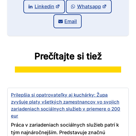
Linkedin
Whatsapp
Email
Prečítajte si tiež
Prilepšia si opatrovateľky aj kuchárky: Župa
zvyšuje platy všetkých zamestnancov vo svojich
zariadeniach sociálnych služieb v priemere o 200
eur
Práca v zariadeniach sociálnych služieb patrí k
tým najnáročnejším. Predstavuje značnú