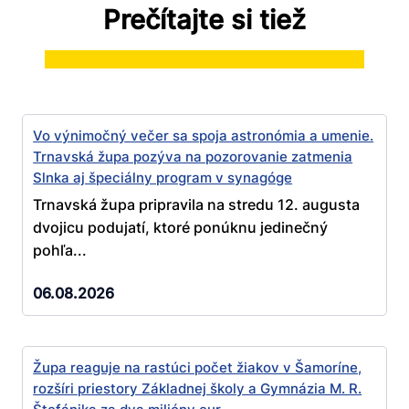
Prečítajte si tiež
Vo výnimočný večer sa spoja astronómia a umenie.
Trnavská župa pozýva na pozorovanie zatmenia
Slnka aj špeciálny program v synagóge
Trnavská župa pripravila na stredu 12. augusta
dvojicu podujatí, ktoré ponúknu jedinečný
pohľa...
06.08.2026
Župa reaguje na rastúci počet žiakov v Šamoríne,
rozšíri priestory Základnej školy a Gymnázia M. R.