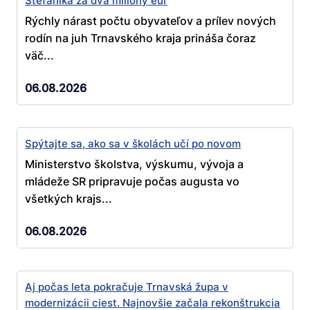
Štefánika za dva milióny eur
Rýchly nárast počtu obyvateľov a prílev nových
rodín na juh Trnavského kraja prináša čoraz
väč...
06.08.2026
Spýtajte sa, ako sa v školách učí po novom
Ministerstvo školstva, výskumu, vývoja a
mládeže SR pripravuje počas augusta vo
všetkých krajs...
06.08.2026
Aj počas leta pokračuje Trnavská župa v
modernizácii ciest. Najnovšie začala rekonštrukcia