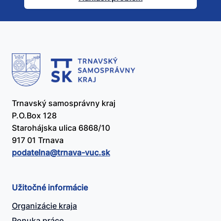
užitočný?
Trnavský samosprávny kraj
P.O.Box 128
Starohájska ulica 6868/10
917 01 Trnava
podatelna@​trnava-vuc.sk
Užitočné informácie
Organizácie kraja
Ponuka práce