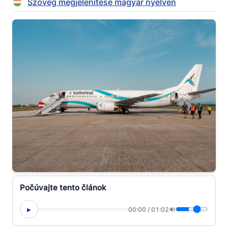
Szöveg megjelenítése magyar nyelven
Počúvajte tento článok
▸
00:00
/
01:02
🔊