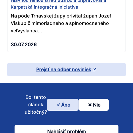
Hlavnou témou stretnutia bola pripravovaná
Karpatská integračná iniciatíva
Na pôde Trnavskej župy privítal župan Jozef
Viskupič mimoriadneho a splnomocneného
veľvyslanca...
30.07.2026
Prejsť na odber noviniek
Bol tento
článok
Áno
Nie
Bol
užitočný?
tento
článok
Nahlásiť problém