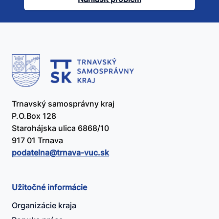
užitočný?
Trnavský samosprávny kraj
P.O.Box 128
Starohájska ulica 6868/10
917 01 Trnava
podatelna@​trnava-vuc.sk
Užitočné informácie
Organizácie kraja