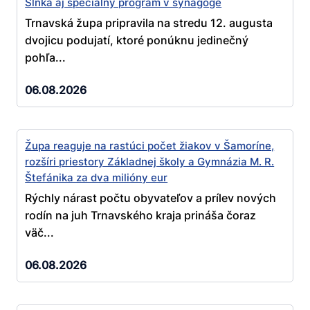
Slnka aj špeciálny program v synagóge
Trnavská župa pripravila na stredu 12. augusta
dvojicu podujatí, ktoré ponúknu jedinečný
pohľa...
06.08.2026
Župa reaguje na rastúci počet žiakov v Šamoríne,
rozšíri priestory Základnej školy a Gymnázia M. R.
Štefánika za dva milióny eur
Rýchly nárast počtu obyvateľov a prílev nových
rodín na juh Trnavského kraja prináša čoraz
väč...
06.08.2026