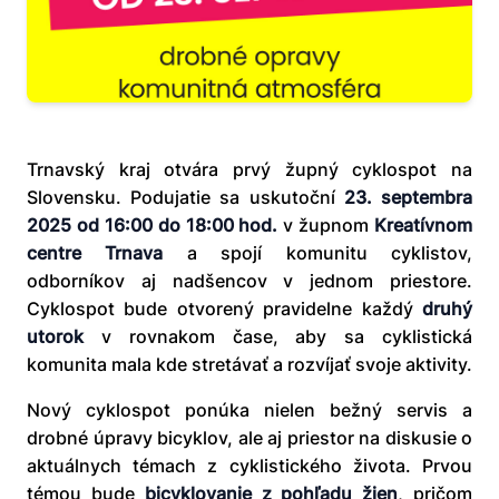
Trnavský kraj otvára prvý župný cyklospot na
Slovensku. Podujatie sa uskutoční
23. septembra
2025 od 16:00 do 18:00 hod.
v župnom
Kreatívnom
centre Trnava
a spojí komunitu cyklistov,
odborníkov aj nadšencov v jednom priestore.
Cyklospot bude otvorený pravidelne každý
druhý
utorok
v rovnakom čase, aby sa cyklistická
komunita mala kde stretávať a rozvíjať svoje aktivity.
Nový cyklospot ponúka nielen bežný servis a
drobné úpravy bicyklov, ale aj priestor na diskusie o
aktuálnych témach z cyklistického života. Prvou
témou bude
bicyklovanie z pohľadu žien
, pričom