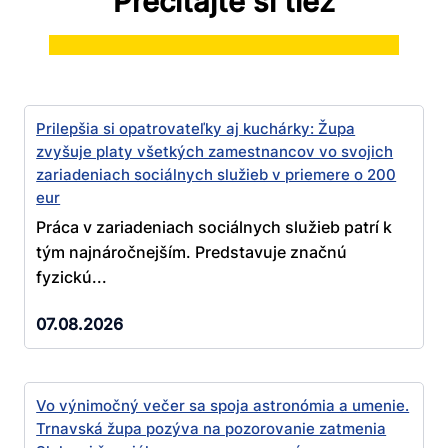
Prečítajte si tiež
Prilepšia si opatrovateľky aj kuchárky: Župa
zvyšuje platy všetkých zamestnancov vo svojich
zariadeniach sociálnych služieb v priemere o 200
eur
Práca v zariadeniach sociálnych služieb patrí k
tým najnáročnejším. Predstavuje značnú
fyzickú...
07.08.2026
Vo výnimočný večer sa spoja astronómia a umenie.
Trnavská župa pozýva na pozorovanie zatmenia