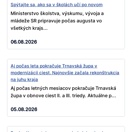
Spýtajte sa, ako sa v školách učí po novom
Ministerstvo školstva, výskumu, vývoja a
mládeže SR pripravuje počas augusta vo
všetkých krajs...
06.08.2026
Aj počas leta pokračuje Trnavská župa v
modernizácii ciest. Najnovšie začala rekonštrukcia
na juhu kraja
Aj počas letných mesiacov pokračuje Trnavská
župa v obnove ciest II. a III. triedy. Aktuálne p...
05.08.2026