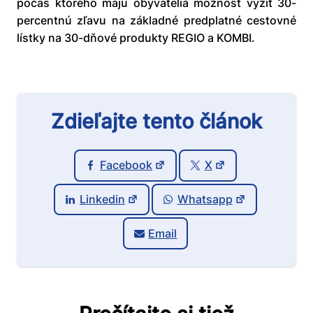
počas ktorého majú obyvatelia možnosť vyžiť 30-
percentnú zľavu na základné predplatné cestovné
lístky na 30-dňové produkty REGIO a KOMBI.
Zdieľajte tento článok
Facebook
X
Linkedin
Whatsapp
Email