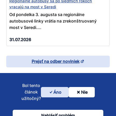
Regionálne autobusy sa po siedmich rokoch
vracajú na most v Seredi
Od pondelka 3. augusta sa regionálne
autobusové linky vrátia na zrekonštruovaný
most v Seredi....
31.07.2026
Prejsť na odber noviniek
Bol tento
článok
Áno
Nie
Bol
užitočný?
tento
článok
Nahlásiť problém