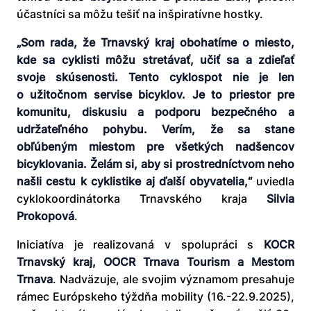
účastníci sa môžu tešiť na inšpiratívne hostky.
„Som rada, že Trnavský kraj obohatíme o miesto,
kde sa cyklisti môžu stretávať, učiť sa a zdieľať
svoje skúsenosti. Tento cyklospot nie je len
o užitočnom servise bicyklov. Je to priestor pre
komunitu, diskusiu a podporu bezpečného a
udržateľného pohybu. Verím, že sa stane
obľúbeným miestom pre všetkých nadšencov
bicyklovania. Želám si, aby si prostredníctvom neho
našli cestu k cyklistike aj ďalší obyvatelia,“
uviedla
cyklokoordinátorka Trnavského kraja
Silvia
Prokopová
.
Iniciatíva je realizovaná v spolupráci s
KOCR
Trnavský kraj, OOCR Trnava Tourism a Mestom
Trnava
. Nadväzuje, ale svojim významom presahuje
rámec Európskeho týždňa mobility (16.-22.9.2025),