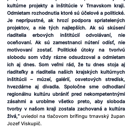
kultúrne projekty a inštitúcie v Trnavskom kraji.
Odmietam rozhodnutia ktoré sú účelové a politické.
Je neprípustné, ak hrozí podpora spriatelených
projektov, a nie tých najlepších. Ak sú skúsení
riaditelia erbových inštitúcií odvolávaní, nie
oceňovaní. Ak sú zamestnanci nútení odísť, nie
motivovaní zostať. Politické útoky na tvorivú
slobodu som vždy rázne odsudzoval a odmietam
ich aj dnes. Som veľmi rád, že tu dnes stoja aj
riaditeľky a riaditelia našich krajských kultúrnych
inštitúcii – múzeí, galérií, osvetových stredísk,
hvezdárne aj divadla. Spoločne sme odhodlaní
regionálnu kultúru ubrániť pred nekompetentnými
zásahmi a urobíme všetko preto, aby sloboda
tvorby v našom kraji zostala zachovaná a kultúra
živá,
“
uviedol na tlačovom brífingu trnavský župan
Jozef Viskupič.