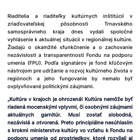
Riaditelia a riaditeľky kultúrnych inštitúcií v
zriaďovateľskej pôsobnosti Trnavského
samosprávneho kraja dnes vydali spoločné
vyhlásenie k aktuálnej situácii v regionálnej kultúre.
Žiadajú o okamžité sfunkčnenie a o zachovanie
nezávislosti a transparentnosti Fondu na podporu
umenia (FPU). Podľa signatárov je fond kľúčovým
nástrojom pre udržanie a rozvoj kultúrneho života v
regiónoch a jeho fungovanie by nemalo byť
ovplyvňované politickými záujmami.
„Kultúra v krajoch je ohrozená! Kultúra nemôže byť
riadená mocenskými vplyvmi, či osobnými záujmami
aktuálnych garnitúr. Musí zostať slobodná,
nezávislá a otvorená. Preto principiálne nesúhlasím
s krokmi ministerstva kultúry vo vzťahu k Fondu na
podporu umenia od prostriedkov, ktoré rozvíjali aj