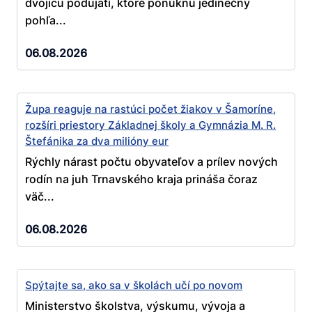
dvojicu podujatí, ktoré ponúknu jedinečný
pohľa...
06.08.2026
Župa reaguje na rastúci počet žiakov v Šamoríne,
rozšíri priestory Základnej školy a Gymnázia M. R.
Štefánika za dva milióny eur
Rýchly nárast počtu obyvateľov a prílev nových
rodín na juh Trnavského kraja prináša čoraz
väč...
06.08.2026
Spýtajte sa, ako sa v školách učí po novom
Ministerstvo školstva, výskumu, vývoja a