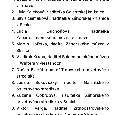
v Trnave
Lívia Koleková, riaditeľka Galantskej knižnice
Silvia Sameková, riaditeľka Záhorskej knižnice
v Senici
Lucia Duchoňová, riaditeľka
Západoslovenského múzea v Trnave
Martin Hoferka, riaditeľ Záhorského múzea v
Skalici
Vladimír Krupa, riaditeľ Balneologického múzea
I. Wintera v Piešťanoch
Dušan Blahút, riaditeľ Trnavského osvetového
strediska
László Bukovszky, riaditeľ Galantského
osvetového strediska
Zuzana Čobrdová, riaditeľka Záhorského
osvetového strediska v Senici
Viktor Varga, riaditeľ Žitnoostrovského
osvetového strediska v Dunajskej Strede