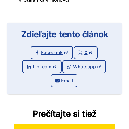
R. Štefánika v Hlohovci
Zdieľajte tento článok
Facebook
X
Linkedin
Whatsapp
Email
Prečítajte si tiež