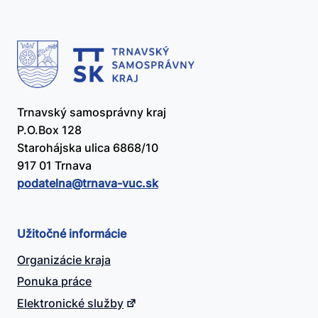
Trnavský samosprávny kraj
P.O.Box 128
Starohájska ulica 6868/10
917 01 Trnava
podatelna@​trnava-vuc.sk
Užitočné informácie
Organizácie kraja
Ponuka práce
Elektronické služby