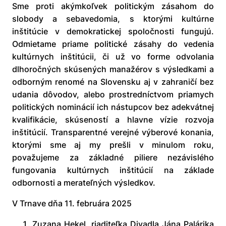
Sme proti akýmkoľvek politickým zásahom do
slobody a sebavedomia, s ktorými kultúrne
inštitúcie v demokratickej spoločnosti fungujú.
Odmietame priame politické zásahy do vedenia
kultúrnych inštitúcii, či už vo forme odvolania
dlhoročných skúsených manažérov s výsledkami a
odborným renomé na Slovensku aj v zahraničí bez
udania dôvodov, alebo prostredníctvom priamych
politických nominácií ich nástupcov bez adekvátnej
kvalifikácie, skúseností a hlavne vízie rozvoja
inštitúcií. Transparentné verejné výberové konania,
ktorými sme aj my prešli v minulom roku,
považujeme za základné piliere nezávislého
fungovania kultúrnych inštitúcií na základe
odbornosti a merateľných výsledkov.
V Trnave dňa 11. februára 2025
Zuzana Hekel, riaditeľka Divadla Jána Palárika