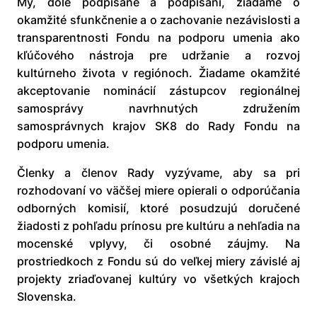
My, dole podpísané a podpísaní, žiadame o
okamžité sfunkčnenie a o zachovanie nezávislosti a
transparentnosti Fondu na podporu umenia ako
kľúčového nástroja pre udržanie a rozvoj
kultúrneho života v regiónoch. Žiadame okamžité
akceptovanie nominácií zástupcov regionálnej
samosprávy navrhnutých združením
samosprávnych krajov SK8 do Rady Fondu na
podporu umenia.
Členky a členov Rady vyzývame, aby sa pri
rozhodovaní vo väčšej miere opierali o odporúčania
odborných komisií, ktoré posudzujú doručené
žiadosti z pohľadu prínosu pre kultúru a nehľadia na
mocenské vplyvy, či osobné záujmy. Na
prostriedkoch z Fondu sú do veľkej miery závislé aj
projekty zriaďovanej kultúry vo všetkých krajoch
Slovenska.