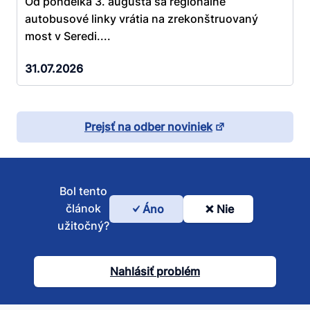
Od pondelka 3. augusta sa regionálne
autobusové linky vrátia na zrekonštruovaný
most v Seredi....
31.07.2026
Prejsť na odber noviniek
Bol tento
článok
Áno
Nie
Bol
užitočný?
tento
článok
Nahlásiť problém
užitočný?