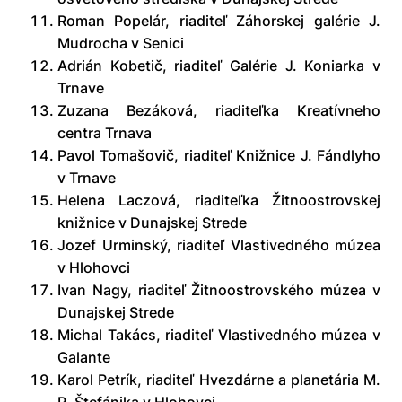
Roman Popelár, riaditeľ Záhorskej galérie J.
Mudrocha v Senici
Adrián Kobetič, riaditeľ Galérie J. Koniarka v
Trnave
Zuzana Bezáková, riaditeľka Kreatívneho
centra Trnava
Pavol Tomašovič, riaditeľ Knižnice J. Fándlyho
v Trnave
Helena Laczová, riaditeľka Žitnoostrovskej
knižnice v Dunajskej Strede
Jozef Urminský, riaditeľ Vlastivedného múzea
v Hlohovci
Ivan Nagy, riaditeľ Žitnoostrovského múzea v
Dunajskej Strede
Michal Takács, riaditeľ Vlastivedného múzea v
Galante
Karol Petrík, riaditeľ Hvezdárne a planetária M.