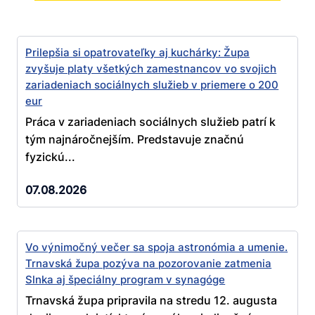
Prilepšia si opatrovateľky aj kuchárky: Župa
zvyšuje platy všetkých zamestnancov vo svojich
zariadeniach sociálnych služieb v priemere o 200
eur
Práca v zariadeniach sociálnych služieb patrí k
tým najnáročnejším. Predstavuje značnú
fyzickú...
07.08.2026
Vo výnimočný večer sa spoja astronómia a umenie.
Trnavská župa pozýva na pozorovanie zatmenia
Slnka aj špeciálny program v synagóge
Trnavská župa pripravila na stredu 12. augusta