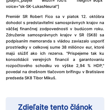
[playht_player width="100%" height="90px"
voice="sk-SK-LukasNeural"]
Premiér SR Robert Fico sa v piatok 12. októbra
dohodol s predstaviteľmi samosprávnych krajov na
väčšej finančnej zodpovednosti v budúcom roku.
Združenie samosprávnych krajov v SR (SK8) sa
podpísaním memoranda s vládou zaviazalo usporiť
prostriedky v celkovej sume 38 miliónov eur, ktoré
majú slúžiť ako ich rezerva. "Prispejeme tak ku
konsolidácii verejných financií a garantovaniu
rozpočtového schodku vo výške 2,94 % HDP,"
povedal na dnešnom tlačovom brífingu v Bratislave
predseda SK8 Tibor Mikuš.
Zdieľajte tento článok