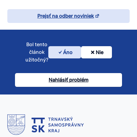
Prejsť na odber noviniek
Bol tento
článok
Áno
Nie
Bol
užitočný?
tento
článok
Nahlásiť problém
užitočný?