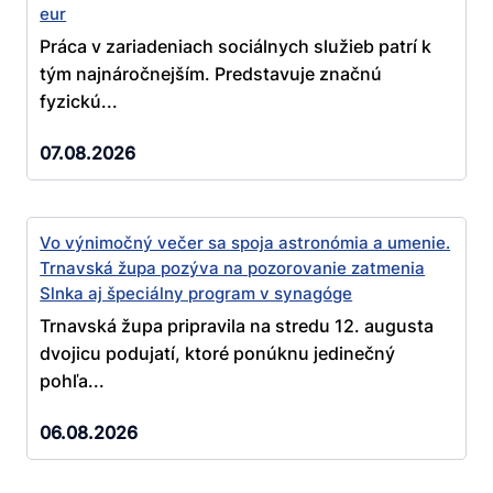
eur
Práca v zariadeniach sociálnych služieb patrí k
tým najnáročnejším. Predstavuje značnú
fyzickú...
07.08.2026
Vo výnimočný večer sa spoja astronómia a umenie.
Trnavská župa pozýva na pozorovanie zatmenia
Slnka aj špeciálny program v synagóge
Trnavská župa pripravila na stredu 12. augusta
dvojicu podujatí, ktoré ponúknu jedinečný
pohľa...
06.08.2026