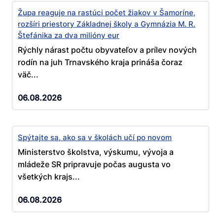
Župa reaguje na rastúci počet žiakov v Šamoríne,
rozšíri priestory Základnej školy a Gymnázia M. R.
Štefánika za dva milióny eur
Rýchly nárast počtu obyvateľov a prílev nových
rodín na juh Trnavského kraja prináša čoraz
väč...
06.08.2026
Spýtajte sa, ako sa v školách učí po novom
Ministerstvo školstva, výskumu, vývoja a
mládeže SR pripravuje počas augusta vo
všetkých krajs...
06.08.2026