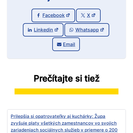
Facebook
X
Linkedin
Whatsapp
Email
Prečítajte si tiež
Prilepšia si opatrovateľky aj kuchárky: Župa
zvyšuje platy všetkých zamestnancov vo svojich
zariadeniach sociálnych služieb v priemere o 200