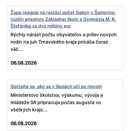
Župa reaguje na rastúci počet žiakov v Šamoríne,
rozšíri priestory Základnej školy a Gymnázia M. R.
Štefánika za dva milióny eur
Rýchly nárast počtu obyvateľov a prílev nových
rodín na juh Trnavského kraja prináša čoraz
väč...
06.08.2026
Spýtajte sa, ako sa v školách učí po novom
Ministerstvo školstva, výskumu, vývoja a
mládeže SR pripravuje počas augusta vo
všetkých krajs...
06.08.2026