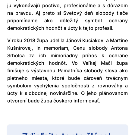
ju vykonávajú poctivo, profesionálne a s dôrazom
na pravdu. Aj preto si Svetový deň slobody tlače
pripomíname ako dôležitý symbol ochrany
demokratických hodnôt a úcty k tejto profesii.
V roku 2018 župa udelila Jánovi Kuciakovi a Martine
Kušnírovej, in memoriam, Cenu slobody Antona
Srholca za ich mimoriadny prínos k ochrane
demokratických hodnôt. Vo Veľkej Mači župa
finišuje s výstavbou Pamätníka slobody slova ako
pietneho miesta, ktoré bude zároveň trvácnym
symbolom vychýlenia spoločnosti z rovnováhy a
úcty k slobodnej novinárčine. O jeho plánovanom
otvorení bude župa čoskoro informovať.