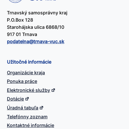
Trnavský samosprávny kraj
P.O.Box 128
Starohájska ulica 6868/10
917 01 Trnava
podatelna@​trnava-vuc.sk
Užitočné informácie
Organizácie kraja
Ponuka práce
Elektronické služby
Dotácie
Úradná tabuľa
Telefónny zoznam
Kontaktné informácie