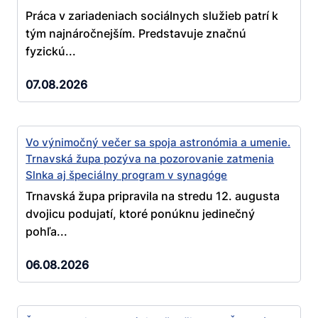
Práca v zariadeniach sociálnych služieb patrí k
tým najnáročnejším. Predstavuje značnú
fyzickú...
07.08.2026
Vo výnimočný večer sa spoja astronómia a umenie.
Trnavská župa pozýva na pozorovanie zatmenia
Slnka aj špeciálny program v synagóge
Trnavská župa pripravila na stredu 12. augusta
dvojicu podujatí, ktoré ponúknu jedinečný
pohľa...
06.08.2026