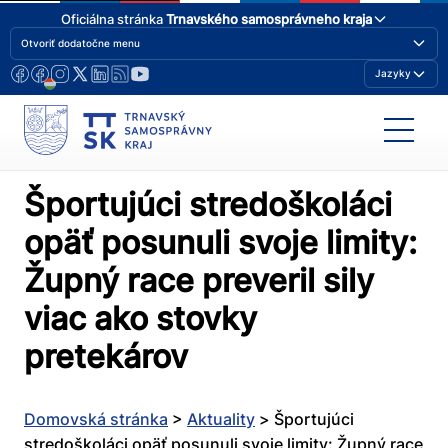
Oficiálna stránka
Trnavského samosprávneho kraja
Otvoriť dodatočne menu
Jazyky
Športujúci stredoškoláci
opäť posunuli svoje limity:
Župný race preveril sily
viac ako stovky
pretekárov
Domovská stránka
>
Aktuality
>
Športujúci
stredoškoláci opäť posunuli svoje limity: Župný race