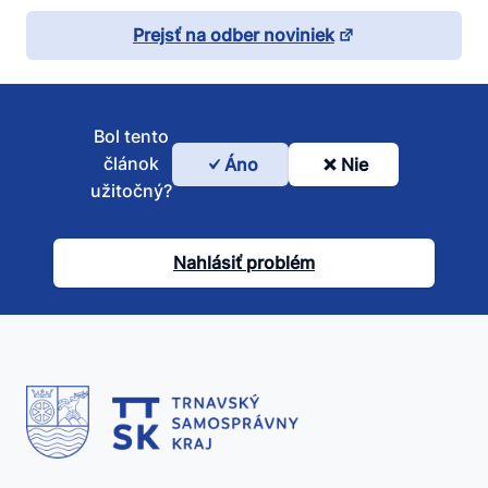
Prejsť na odber noviniek
Bol tento
článok
Áno
Nie
Bol
užitočný?
tento
článok
Nahlásiť problém
užitočný?