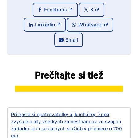
Facebook
X
Linkedin
Whatsapp
Email
Prečítajte si tiež
Prilepšia si opatrovateľky aj kuchárky: Župa
zvyšuje platy všetkých zamestnancov vo svojich
zariadeniach sociálnych služieb v priemere o 200
eur