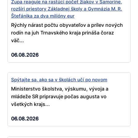
Župa reaguje na rastúci počet žiakov v Šamoríne,
rozšíri priestory Základnej školy a Gymnázia M. R.
Štefánika za dva milióny eur
Rýchly nárast počtu obyvateľov a prílev nových
rodín na juh Trnavského kraja prináša čoraz
väč...
06.08.2026
Spýtajte sa, ako sa v školách učí po novom
Ministerstvo školstva, výskumu, vývoja a
mládeže SR pripravuje počas augusta vo
všetkých krajs...
06.08.2026