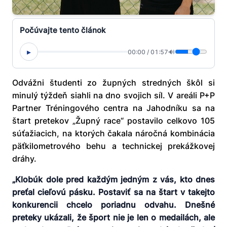
Počúvajte tento článok
▸
00:00
/
01:57
🔊
Odvážni študenti zo župných stredných škôl si
minulý týždeň siahli na dno svojich síl. V areáli P+P
Partner Tréningového centra na Jahodníku sa na
štart pretekov „Župný race“ postavilo celkovo 105
súťažiacich, na ktorých čakala náročná kombinácia
päťkilometrového behu a technickej prekážkovej
dráhy.
„Klobúk dole pred každým jedným z vás, kto dnes
preťal cieľovú pásku. Postaviť sa na štart v takejto
konkurencii chcelo poriadnu odvahu. Dnešné
preteky ukázali, že šport nie je len o medailách, ale