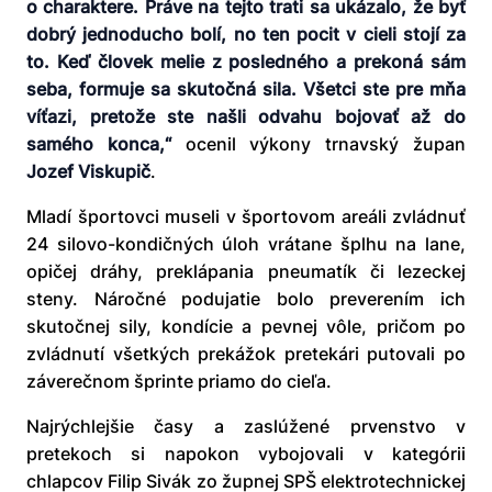
o charaktere. Práve na tejto trati sa ukázalo, že byť
dobrý jednoducho bolí, no ten pocit v cieli stojí za
to. Keď človek melie z posledného a prekoná sám
seba, formuje sa skutočná sila. Všetci ste pre mňa
víťazi, pretože ste našli odvahu bojovať až do
samého konca,“
ocenil výkony trnavský župan
Jozef Viskupič
.
Mladí športovci museli v športovom areáli zvládnuť
24 silovo-kondičných úloh vrátane šplhu na lane,
opičej dráhy, preklápania pneumatík či lezeckej
steny. Náročné podujatie bolo preverením ich
skutočnej sily, kondície a pevnej vôle, pričom po
zvládnutí všetkých prekážok pretekári putovali po
záverečnom šprinte priamo do cieľa.
Najrýchlejšie časy a zaslúžené prvenstvo v
pretekoch si napokon vybojovali v kategórii
chlapcov Filip Sivák zo župnej SPŠ elektrotechnickej