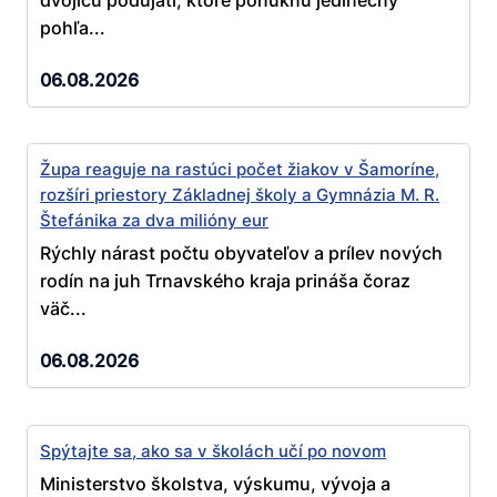
pohľa...
06.08.2026
Župa reaguje na rastúci počet žiakov v Šamoríne,
rozšíri priestory Základnej školy a Gymnázia M. R.
Štefánika za dva milióny eur
Rýchly nárast počtu obyvateľov a prílev nových
rodín na juh Trnavského kraja prináša čoraz
väč...
06.08.2026
Spýtajte sa, ako sa v školách učí po novom
Ministerstvo školstva, výskumu, vývoja a