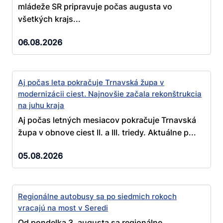
mládeže SR pripravuje počas augusta vo
všetkých krajs...
06.08.2026
Aj počas leta pokračuje Trnavská župa v
modernizácii ciest. Najnovšie začala rekonštrukcia
na juhu kraja
Aj počas letných mesiacov pokračuje Trnavská
župa v obnove ciest II. a III. triedy. Aktuálne p...
05.08.2026
Regionálne autobusy sa po siedmich rokoch
vracajú na most v Seredi
Od pondelka 3. augusta sa regionálne