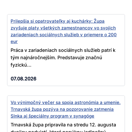
Prilepšia si opatrovateľky aj kuchárky: Župa
zvyšuje platy všetkých zamestnancov vo svojich
zariadeniach sociálnych služieb v priemere o 200
eur
Práca v zariadeniach sociálnych služieb patrí k
tým najnáročnejším. Predstavuje značnú
fyzickú...
07.08.2026
Vo výnimočný večer sa spoja astronómia a umenie.
Trnavská župa pozýva na pozorovanie zatmenia
Slnka aj špeciálny program v synagóge
Trnavská župa pripravila na stredu 12. augusta
dvojicu podujatí, ktoré ponúknu jedinečný