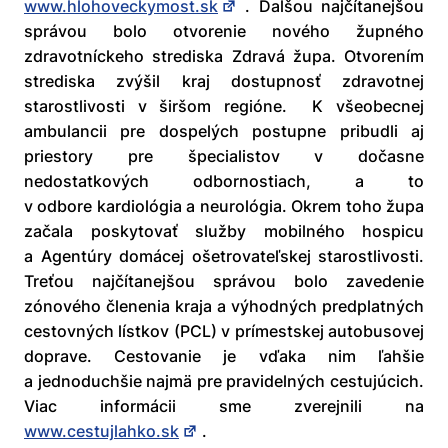
www.hlohoveckymost.sk
. Ďalšou najčítanejšou
správou bolo otvorenie nového župného
zdravotníckeho strediska Zdravá župa. Otvorením
strediska zvýšil kraj dostupnosť zdravotnej
starostlivosti v širšom regióne. K všeobecnej
ambulancii pre dospelých postupne pribudli aj
priestory pre špecialistov v dočasne
nedostatkových odbornostiach, a to
v odbore kardiológia a neurológia. Okrem toho župa
začala poskytovať služby mobilného hospicu
a Agentúry domácej ošetrovateľskej starostlivosti.
Treťou najčítanejšou správou bolo zavedenie
zónového členenia kraja a výhodných predplatných
cestovných lístkov (PCL) v prímestskej autobusovej
doprave. Cestovanie je vďaka nim ľahšie
a jednoduchšie najmä pre pravidelných cestujúcich.
Viac informácii sme zverejnili na
www.cestujlahko.sk
.