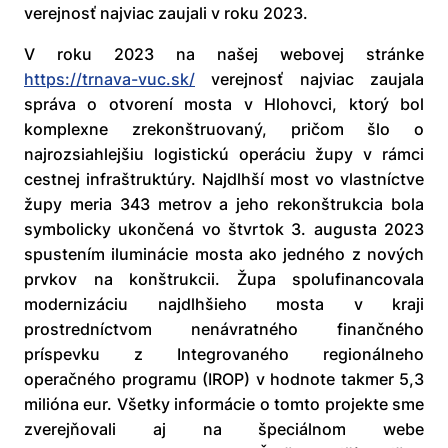
verejnosť najviac zaujali v roku 2023.
V roku 2023 na našej webovej stránke
https://trnava-vuc.sk/
verejnosť najviac zaujala
správa o otvorení mosta v Hlohovci, ktorý bol
komplexne zrekonštruovaný, pričom šlo o
najrozsiahlejšiu logistickú operáciu župy v rámci
cestnej infraštruktúry. Najdlhší most vo vlastníctve
župy meria 343 metrov a jeho rekonštrukcia bola
symbolicky ukončená vo štvrtok 3. augusta 2023
spustením iluminácie mosta ako jedného z nových
prvkov na konštrukcii. Župa spolufinancovala
modernizáciu najdlhšieho mosta v kraji
prostredníctvom nenávratného finančného
príspevku z Integrovaného regionálneho
operačného programu (IROP) v hodnote takmer 5,3
milióna eur. Všetky informácie o tomto projekte sme
zverejňovali aj na špeciálnom webe