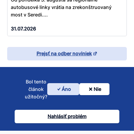
autobusové linky vrátia na zrekonštruovaný
most v Seredi....
31.07.2026
Prejsť na odber noviniek
Bol tento
článok
Áno
Nie
Bol
užitočný?
tento
článok
Nahlásiť problém
užitočný?