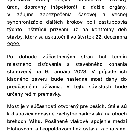
úrad, dopravný inšpektorát a ďalšie orgány.
V záujme zabezpečenia časovej a vecnej
synchronizácie ďalších krokov boli zástupcovia
týchto inštitúcii prizvaní už na kontrolný deň
stavby, ktorý sa uskutočnil vo štvrtok 22. decembra
2022.
Po dohode zúčastnených strán bol termín
miestneho zisťovania a stavebného konania
stanovený na 9. januára 2023. V prípade ich
kladného záveru bude následne most daný do
predčasného užívania. V tejto súvislosti bude
určený režim premávky.
Most je v súčasnosti otvorený pre peších. Stále sú
k dispozícii dočasné záchytné parkoviská na oboch
brehoch Váhu. Posilnené vlakové spojenie medzi
Hlohovcom a Leopoldovom tiež ostáva zachované.