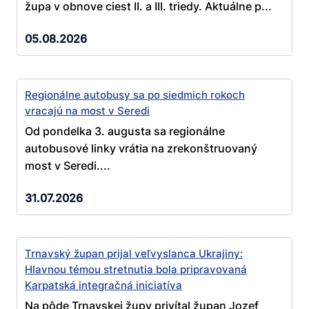
župa v obnove ciest II. a III. triedy. Aktuálne p...
05.08.2026
Regionálne autobusy sa po siedmich rokoch
vracajú na most v Seredi
Od pondelka 3. augusta sa regionálne
autobusové linky vrátia na zrekonštruovaný
most v Seredi....
31.07.2026
Trnavský župan prijal veľvyslanca Ukrajiny:
Hlavnou témou stretnutia bola pripravovaná
Karpatská integračná iniciatíva
Na pôde Trnavskej župy privítal župan Jozef