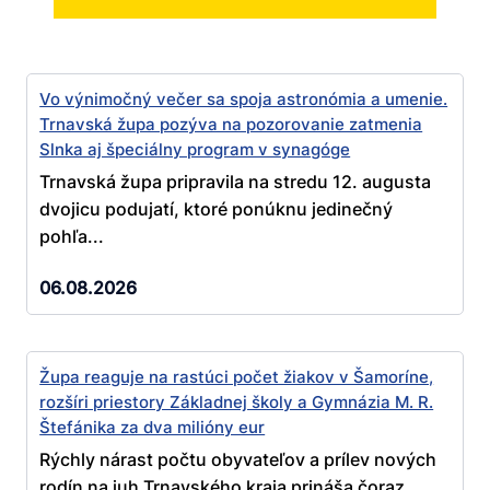
Vo výnimočný večer sa spoja astronómia a umenie.
Trnavská župa pozýva na pozorovanie zatmenia
Slnka aj špeciálny program v synagóge
Trnavská župa pripravila na stredu 12. augusta
dvojicu podujatí, ktoré ponúknu jedinečný
pohľa...
06.08.2026
Župa reaguje na rastúci počet žiakov v Šamoríne,
rozšíri priestory Základnej školy a Gymnázia M. R.
Štefánika za dva milióny eur
Rýchly nárast počtu obyvateľov a prílev nových
rodín na juh Trnavského kraja prináša čoraz