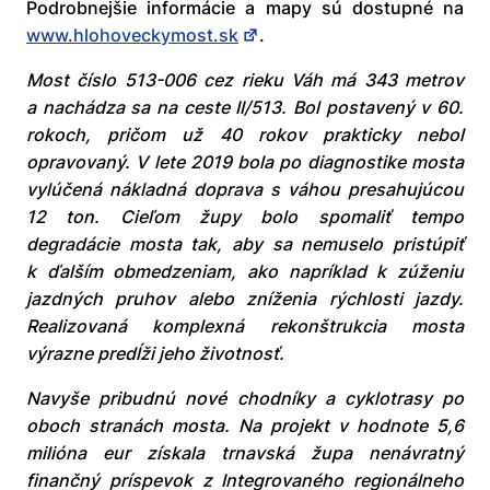
Podrobnejšie informácie a mapy sú dostupné na
www.hlohoveckymost.sk
.
Most číslo 513-006 cez rieku Váh má 343 metrov
a nachádza sa na ceste II/513. Bol postavený v 60.
rokoch, pričom už 40 rokov prakticky nebol
opravovaný. V lete 2019 bola po diagnostike mosta
vylúčená nákladná doprava s váhou presahujúcou
12 ton. Cieľom župy bolo spomaliť tempo
degradácie mosta tak, aby sa nemuselo pristúpiť
k ďalším obmedzeniam, ako napríklad k zúženiu
jazdných pruhov alebo zníženia rýchlosti jazdy.
Realizovaná komplexná rekonštrukcia mosta
výrazne predĺži jeho životnosť.
Navyše pribudnú nové chodníky a cyklotrasy po
oboch stranách mosta. Na projekt v hodnote 5,6
milióna eur získala trnavská župa nenávratný
finančný príspevok z Integrovaného regionálneho