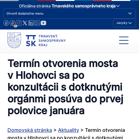
Oficiálna stránka
Trnavského samosprávneho kraja
Otvoriť dodatočne menu
Jazyky
Termín otvorenia mosta
v Hlohovci sa po
konzultácii s dotknutými
orgánmi posúva do prvej
polovice januára
Domovská stránka
>
Aktuality
>
Termín otvorenia
mosta v Hlohovci sa po konzultácii s dotknutými