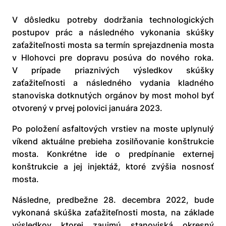
V dôsledku potreby dodržania technologických
postupov prác a následného vykonania skúšky
zaťažiteľnosti mosta sa termín sprejazdnenia mosta
v Hlohovci pre dopravu posúva do nového roka.
V prípade priaznivých výsledkov skúšky
zaťažiteľnosti a následného vydania kladného
stanoviska dotknutých orgánov by most mohol byť
otvorený v prvej polovici januára 2023.
Po položení asfaltových vrstiev na moste uplynulý
víkend aktuálne prebieha zosilňovanie konštrukcie
mosta. Konkrétne ide o predpínanie externej
konštrukcie a jej injektáž, ktoré zvýšia nosnosť
mosta.
Následne, predbežne 28. decembra 2022, bude
vykonaná skúška zaťažiteľnosti mosta, na základe
výsledkov ktorej zaujmú stanoviská okresný