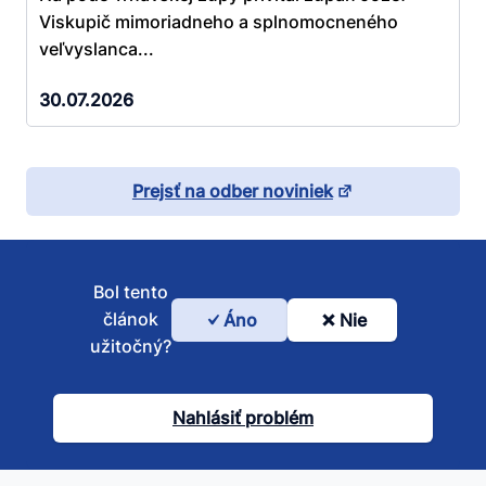
Viskupič mimoriadneho a splnomocneného
veľvyslanca...
30.07.2026
Prejsť na odber noviniek
Bol tento
článok
Áno
Nie
Bol
užitočný?
tento
článok
Nahlásiť problém
užitočný?