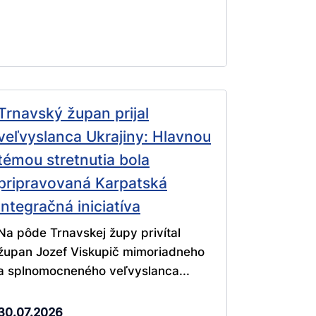
Trnavský župan prijal
veľvyslanca Ukrajiny: Hlavnou
témou stretnutia bola
pripravovaná Karpatská
integračná iniciatíva
Na pôde Trnavskej župy privítal
župan Jozef Viskupič mimoriadneho
a splnomocneného veľvyslanca...
30.07.2026