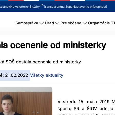
stránok
Newsletter
e-Služby
Transparentná župa
Nastavenie prístupnosti
Samospráva
Úrad
Pre občana
Organizácie T
la ocenenie od ministerky
ká SOŠ dostala ocenenie od ministerky
é: 21.02.2022
Všetky aktuality
V stredu 15. mája 2019 Mi
športu SR a ŠIOV udelilo