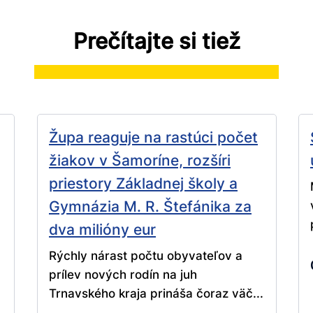
Prečítajte si tiež
Župa reaguje na rastúci počet
žiakov v Šamoríne, rozšíri
priestory Základnej školy a
Gymnázia M. R. Štefánika za
dva milióny eur
Rýchly nárast počtu obyvateľov a
prílev nových rodín na juh
Trnavského kraja prináša čoraz väč...