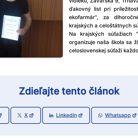
vidieku, Zavarská 9, Trnava
ďakovný list pri príležito
ekofarmár", za dlhoročn
krajských a celoštátnych sú
Na krajských súťažiach 
organizuje naša škola sa ž
celoslovenskej súťaži každ
Zdieľajte tento článok
X
Linkedin
Whatsapp