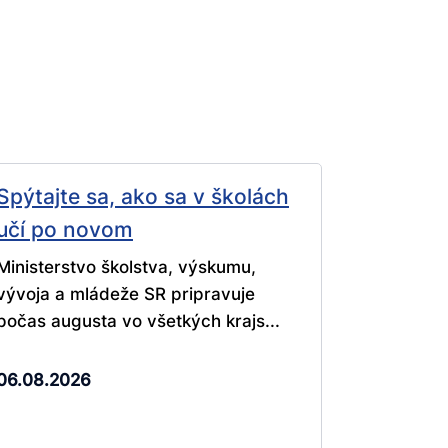
Spýtajte sa, ako sa v školách
učí po novom
Ministerstvo školstva, výskumu,
vývoja a mládeže SR pripravuje
počas augusta vo všetkých krajs...
06.08.2026