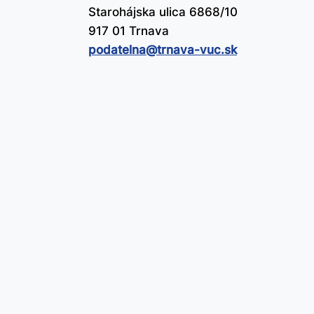
Starohájska ulica 6868/10
917 01 Trnava
podatelna@​trnava-vuc.sk