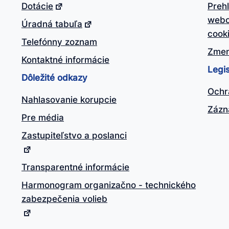
Dotácie
Preh
webo
Úradná tabuľa
cook
Telefónny zoznam
Zmen
Kontaktné informácie
Legis
Dôležité odkazy
Ochr
Nahlasovanie korupcie
Zázn
Pre média
Zastupiteľstvo a poslanci
Transparentné informácie
Harmonogram organizačno - technického
zabezpečenia volieb