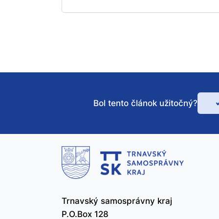
Bol tento článok užitočný?
Bo
te
čl
už
Trnavský samosprávny kraj
P.O.Box 128