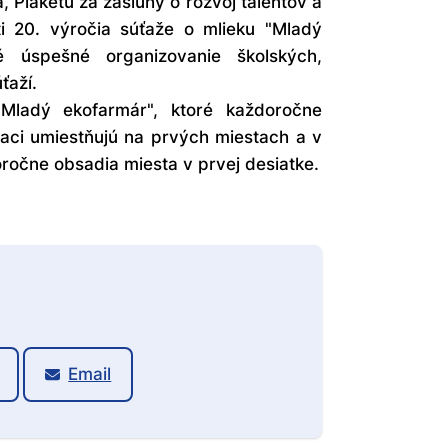
, Plaketu za zásluhy o rozvoj talentov a
sti 20. výročia súťaže o mlieku "Mladý
é úspešné organizovanie školských,
ťaží.
"Mladý ekofarmár", ktoré každoročne
iaci umiestňujú na prvých miestach a v
oročne obsadia miesta v prvej desiatke.
Email