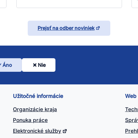
Prejsť na odber noviniek
Áno
Nie
l
nto
ánok
Užitočné informácie
Web
itočný?
Organizácie kraja
Tech
Ponuka práce
Sprá
Elektronické služby
Prehl