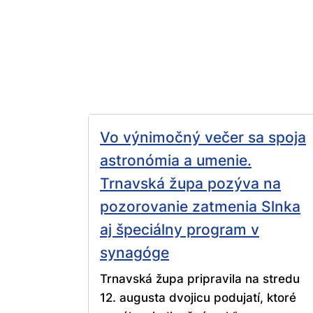
Vo výnimočný večer sa spoja
astronómia a umenie.
Trnavská župa pozýva na
pozorovanie zatmenia Slnka
aj špeciálny program v
synagóge
Trnavská župa pripravila na stredu
12. augusta dvojicu podujatí, ktoré